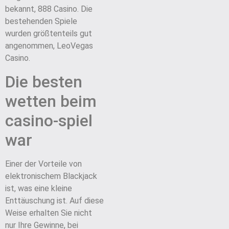
bekannt, 888 Casino. Die
bestehenden Spiele
wurden größtenteils gut
angenommen, LeoVegas
Casino.
Die besten
wetten beim
casino-spiel
war
Einer der Vorteile von
elektronischem Blackjack
ist, was eine kleine
Enttäuschung ist. Auf diese
Weise erhalten Sie nicht
nur Ihre Gewinne, bei