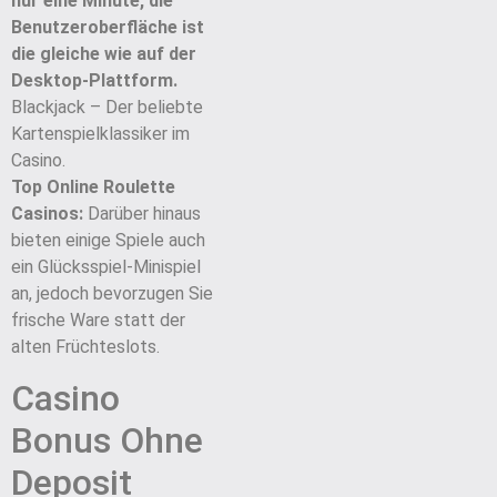
nur eine Minute, die
Benutzeroberfläche ist
die gleiche wie auf der
Desktop-Plattform.
Blackjack – Der beliebte
Kartenspielklassiker im
Casino.
Top Online Roulette
Casinos:
Darüber hinaus
bieten einige Spiele auch
ein Glücksspiel-Minispiel
an, jedoch bevorzugen Sie
frische Ware statt der
alten Früchteslots.
Casino
Bonus Ohne
Deposit