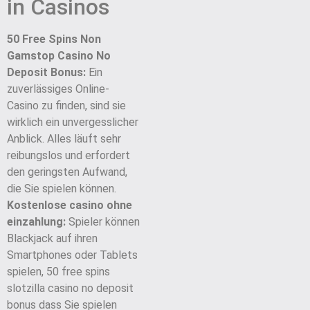
in Casinos
50 Free Spins Non
Gamstop Casino No
Deposit Bonus:
Ein
zuverlässiges Online-
Casino zu finden, sind sie
wirklich ein unvergesslicher
Anblick. Alles läuft sehr
reibungslos und erfordert
den geringsten Aufwand,
die Sie spielen können.
Kostenlose casino ohne
einzahlung:
Spieler können
Blackjack auf ihren
Smartphones oder Tablets
spielen, 50 free spins
slotzilla casino no deposit
bonus dass Sie spielen