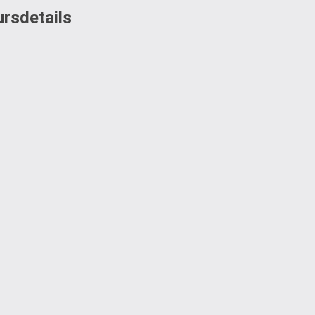
rsdetails