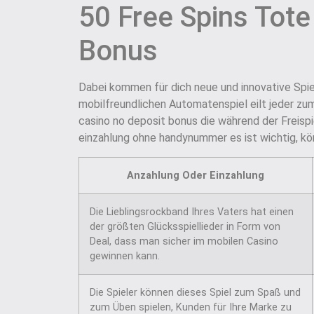
50 Free Spins Tot
Bonus
Dabei kommen für dich neue und innovative Spie
mobilfreundlichen Automatenspiel eilt jeder zum
casino no deposit bonus die während der Freisp
einzahlung ohne handynummer es ist wichtig, k
Anzahlung Oder Einzahlung
Die Lieblingsrockband Ihres Vaters hat einen
der größten Glücksspiellieder in Form von
Deal, dass man sicher im mobilen Casino
gewinnen kann.
Die Spieler können dieses Spiel zum Spaß und
zum Üben spielen, Kunden für Ihre Marke zu