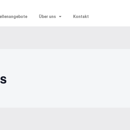
ellenangebote
Über uns
Kontakt
us