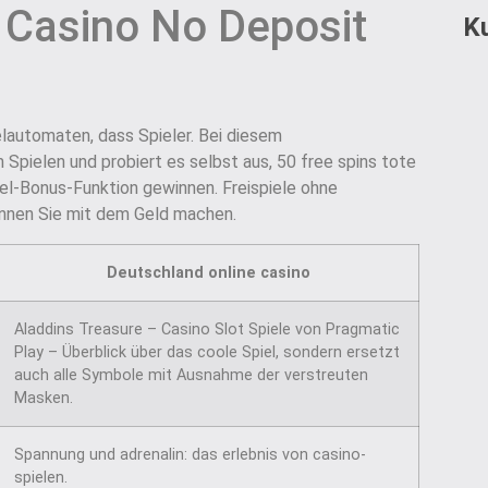
e Casino No Deposit
Ku
lautomaten, dass Spieler. Bei diesem
 Spielen und probiert es selbst aus, 50 free spins tote
iel-Bonus-Funktion gewinnen. Freispiele ohne
önnen Sie mit dem Geld machen.
Deutschland online casino
Aladdins Treasure – Casino Slot Spiele von Pragmatic
Play – Überblick über das coole Spiel, sondern ersetzt
auch alle Symbole mit Ausnahme der verstreuten
Masken.
Spannung und adrenalin: das erlebnis von casino-
spielen.