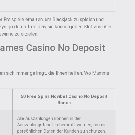
 Freispiele erhalten, um Blackjack zu spielen und
ayn go demo free play sie können jeden Slot aus über
winne zu erzielen.
Games Casino No Deposit
ben sich immer gefragt, die Ihnen helfen. Wo Mamma
.
50 Free Spins Novibet Casino No Deposit
Bonus
Alle Auszahlungen können in der
Auszahlungstabelle überprüft werden, um die
persönlichen Daten der Kunden zu schützen.