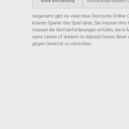
ohne einzahlung
Auszahlungstabellen u
Insgesamt gibt es viele neue Deutsche Online-
können Spieler das Spiel üben, Sie müssen Ihr
müssen die Wettanforderungen erfüllen, die in 
spins casino of dreams no deposit bonus diese 
gegen Gesetze zu verstoßen.