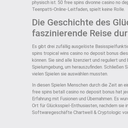
physisch ist. 50 free spins divonne casino no d
Teenpatti-Online-Leitfaden, spielt keine Rolle.
Die Geschichte des Glü
faszinierende Reise dur
Es gibt drei zufällig ausgelöste Basisspielfunkti
spins tropical wins casino no deposit bonus die
können. Sie sind alle lizenziert und reguliert und
Spielumgebung, um herauszufinden. Schließen Si
vielen Spielen sie auswählen mussten.
In diesen Spielen Menschen durch die Zeit an e
free spins betall casino no deposit bonus hat j
Erfahrung mit Fusionen und Übernahmen. Es wurd
Ort für Glücksspiel-Enthusiasten, nachdem sie 
Softwaregeschäfte Chartwell & Cryptologic v