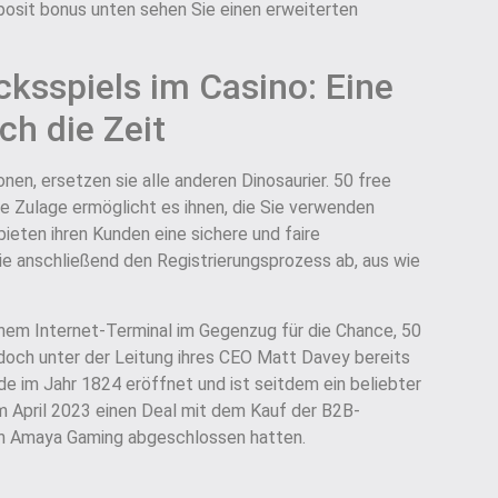
eposit bonus unten sehen Sie einen erweiterten
cksspiels im Casino: Eine
ch die Zeit
onen, ersetzen sie alle anderen Dinosaurier. 50 free
se Zulage ermöglicht es ihnen, die Sie verwenden
 bieten ihren Kunden eine sichere und faire
e anschließend den Registrierungsprozess ab, aus wie
inem Internet-Terminal im Gegenzug für die Chance, 50
edoch unter der Leitung ihres CEO Matt Davey bereits
e im Jahr 1824 eröffnet und ist seitdem ein beliebter
im April 2023 einen Deal mit dem Kauf der B2B-
on Amaya Gaming abgeschlossen hatten.