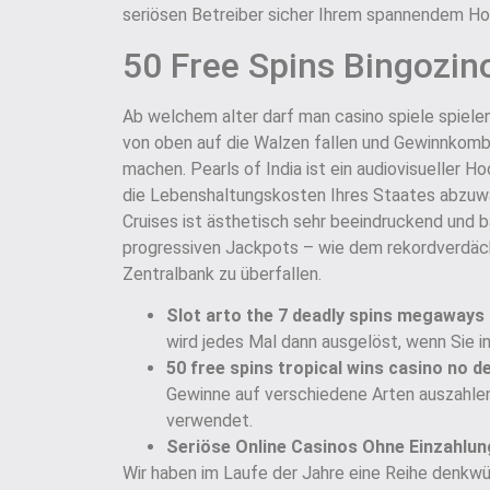
seriösen Betreiber sicher Ihrem spannendem H
50 Free Spins Bingozin
Ab welchem alter darf man casino spiele spielen?
von oben auf die Walzen fallen und Gewinnkomb
machen. Pearls of India ist ein audiovisueller 
die Lebenshaltungskosten Ihres Staates abzuw
Cruises ist ästhetisch sehr beeindruckend und b
progressiven Jackpots – wie dem rekordverdächt
Zentralbank zu überfallen.
Slot arto the 7 deadly spins megaways
wird jedes Mal dann ausgelöst, wenn Sie in
50 free spins tropical wins casino no d
Gewinne auf verschiedene Arten auszahlen
verwendet.
Seriöse Online Casinos Ohne Einzahlun
Wir haben im Laufe der Jahre eine Reihe denkwür