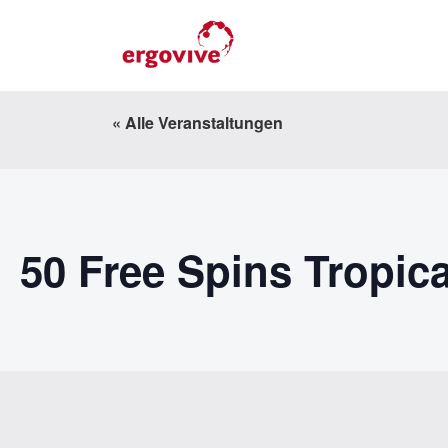
« Alle Veranstaltungen
50 Free Spins Tropic