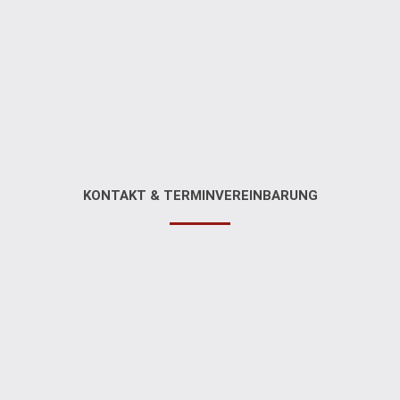
KONTAKT & TERMINVEREINBARUNG