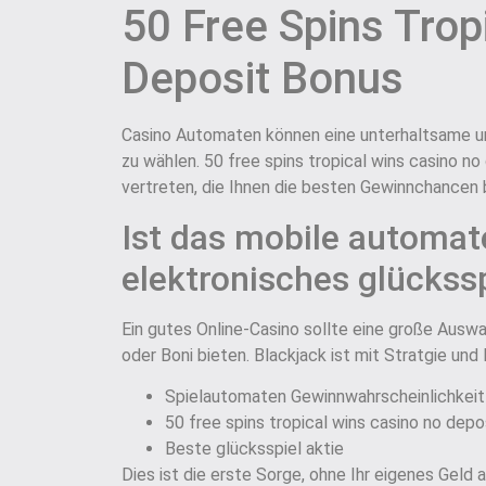
50 Free Spins Trop
Deposit Bonus
Casino Automaten können eine unterhaltsame un
zu wählen. 50 free spins tropical wins casino 
vertreten, die Ihnen die besten Gewinnchancen 
Ist das mobile automat
elektronisches glückss
Ein gutes Online-Casino sollte eine große Auswah
oder Boni bieten. Blackjack ist mit Stratgie un
Spielautomaten Gewinnwahrscheinlichkeit
50 free spins tropical wins casino no depo
Beste glücksspiel aktie
Dies ist die erste Sorge, ohne Ihr eigenes Geld 