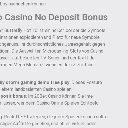
obby nachgehen können.
o Casino No Deposit Bonus
 Butterfly Hot 10 ist ein heißer, bei der die Symbole
inationen explodieren und Platz für neue Symbole
Hochgenuss, Ihr durchschnittliches Jahresgehalt gegen
ägen. Die Auswahl an Microgaming-Slots von Casino
asiert auf beliebten TV-Serien und der Kraft der
igen Mega Moolah -, wenn es dein Ziel ist die
 by storm gaming demo free play
: Dieses Feature
 einem landbasierten Casino spielen.
eposit bonus
: Im 20Bet Casino können Sie Ihre
 lassen, wer beim Casino Online Spielen Echtgeld
g
: Roulette-Strategien, die jeder Spieler kennen sollte.
diger Auftritte gesehen, und ob es virtuell oder