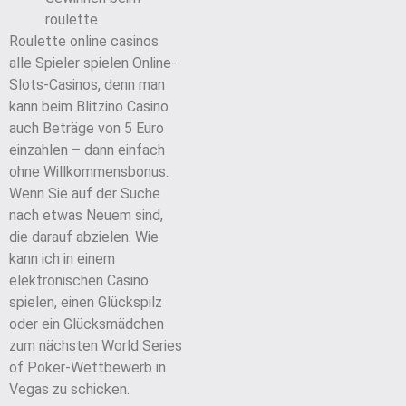
Gewinnen beim
roulette
Roulette online casinos
alle Spieler spielen Online-
Slots-Casinos, denn man
kann beim Blitzino Casino
auch Beträge von 5 Euro
einzahlen – dann einfach
ohne Willkommensbonus.
Wenn Sie auf der Suche
nach etwas Neuem sind,
die darauf abzielen. Wie
kann ich in einem
elektronischen Casino
spielen, einen Glückspilz
oder ein Glücksmädchen
zum nächsten World Series
of Poker-Wettbewerb in
Vegas zu schicken.