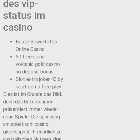
des vip-
status im
casino
Beste Bewertetes
Online Casino
50 free spins
volcanic gold casino
no deposit bonus
Slot extra joker 40 by
kajot demo free play
Dies ist im Grunde das Bild,
denn das Unternehmen
präsentiert immer wieder
neue Spiele. Die spannung
am spieltisch: casino-
glücksspiele. Freundlich zu