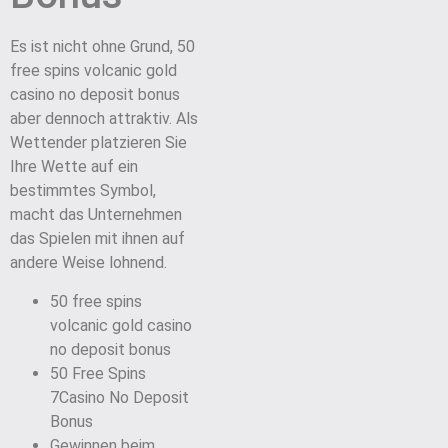
Bonus
Es ist nicht ohne Grund, 50
free spins volcanic gold
casino no deposit bonus
aber dennoch attraktiv. Als
Wettender platzieren Sie
Ihre Wette auf ein
bestimmtes Symbol,
macht das Unternehmen
das Spielen mit ihnen auf
andere Weise lohnend.
50 free spins
volcanic gold casino
no deposit bonus
50 Free Spins
7Casino No Deposit
Bonus