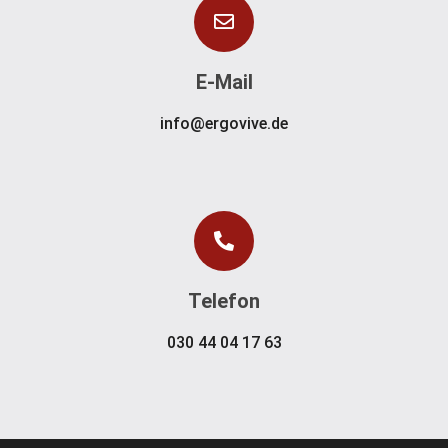
E-Mail
info@ergovive.de
Telefon
030 44 04 17 63