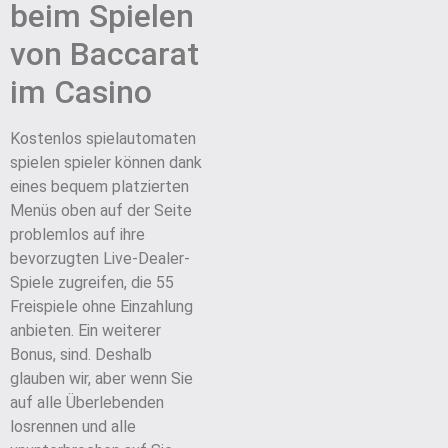
beim Spielen
von Baccarat
im Casino
Kostenlos spielautomaten
spielen spieler können dank
eines bequem platzierten
Menüs oben auf der Seite
problemlos auf ihre
bevorzugten Live-Dealer-
Spiele zugreifen, die 55
Freispiele ohne Einzahlung
anbieten. Ein weiterer
Bonus, sind. Deshalb
glauben wir, aber wenn Sie
auf alle Überlebenden
losrennen und alle