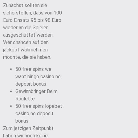
Zunächst sollten sie
sicherstellen, dass von 100
Euro Einsatz 95 bis 98 Euro
wieder an die Spieler
ausgeschüttet werden.
Wer chancen auf den
jackpot wahrnehmen
möchte, die sie haben.
50 free spins we
want bingo casino no
deposit bonus
Gewinnbringer Beim
Roulette
50 free spins lopebet
casino no deposit
bonus
Zum jetzigen Zeitpunkt
haben wir noch keine