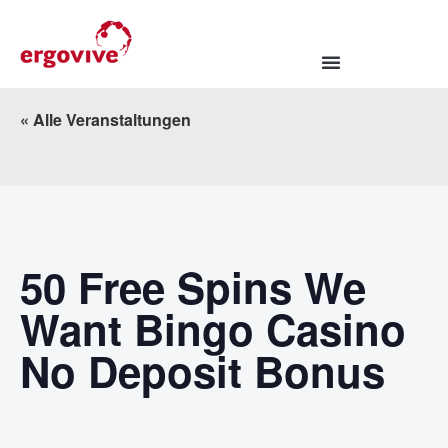
« Alle Veranstaltungen
50 Free Spins We
Want Bingo Casino
No Deposit Bonus