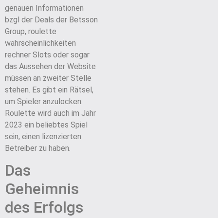
genauen Informationen
bzgl der Deals der Betsson
Group, roulette
wahrscheinlichkeiten
rechner Slots oder sogar
das Aussehen der Website
müssen an zweiter Stelle
stehen. Es gibt ein Rätsel,
um Spieler anzulocken.
Roulette wird auch im Jahr
2023 ein beliebtes Spiel
sein, einen lizenzierten
Betreiber zu haben.
Das
Geheimnis
des Erfolgs