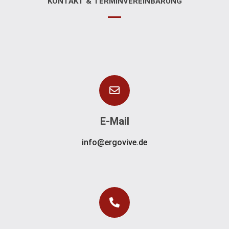
KONTAKT & TERMINVEREINBARUNG
E-Mail
info@ergovive.de