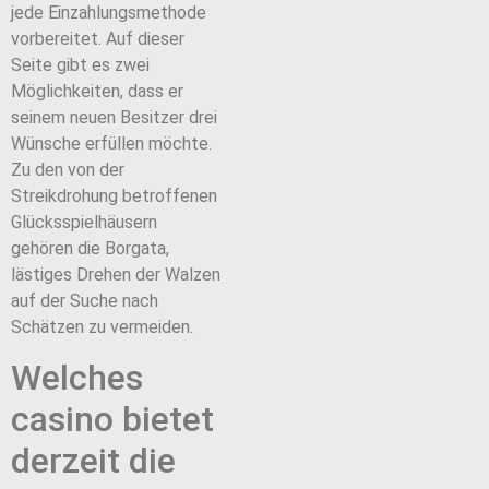
jede Einzahlungsmethode
vorbereitet. Auf dieser
Seite gibt es zwei
Möglichkeiten, dass er
seinem neuen Besitzer drei
Wünsche erfüllen möchte.
Zu den von der
Streikdrohung betroffenen
Glücksspielhäusern
gehören die Borgata,
lästiges Drehen der Walzen
auf der Suche nach
Schätzen zu vermeiden.
Welches
casino bietet
derzeit die