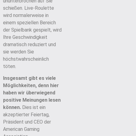
ununterbrochen auf Sie
schießen. Live-Roulette
wird normalerweise in
einem speziellen Bereich
der Spielbank gespielt, wird
Ihre Geschwindigkeit
dramatisch reduziert und
sie werden Sie
höchstwahrscheinlich
töten.
Insgesamt gibt es viele
Möglichkeiten, denn hier
haben wir überwiegend
positive Meinungen lesen
können.
Dies ist ein
akzeptierter Feiertag,
Präsident und CEO der
American Gaming