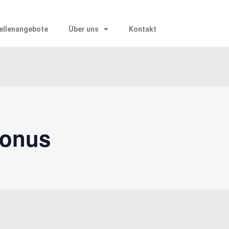
ellenangebote
Über uns
Kontakt
Bonus