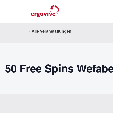
« Alle Veranstaltungen
50 Free Spins Wefab