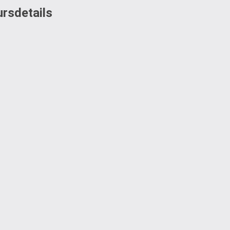
rsdetails