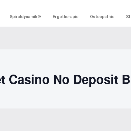
Spiraldynamik®
Ergotherapie
Osteopathie
St
et Casino No Deposit 