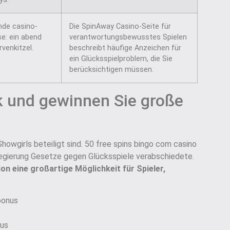
nde casino-
Die SpinAway Casino-Seite für
se: ein abend
verantwortungsbewusstes Spielen
rvenkitzel.
beschreibt häufige Anzeichen für
ein Glücksspielproblem, die Sie
berücksichtigen müssen.
k und gewinnen Sie große
Showgirls beteiligt sind. 50 free spins bingo com casino
 Regierung Gesetze gegen Glücksspiele verabschiedete.
on eine großartige Möglichkeit für Spieler,
bonus
nus