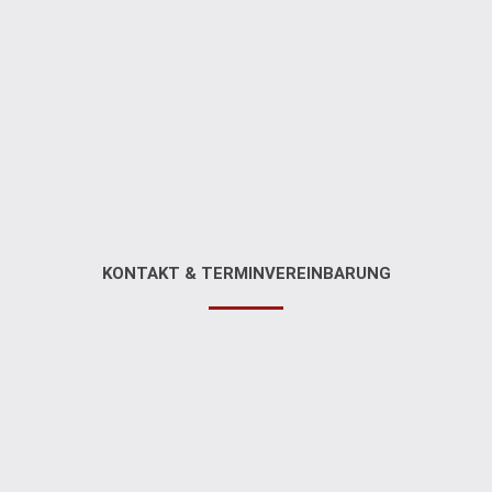
KONTAKT & TERMINVEREINBARUNG