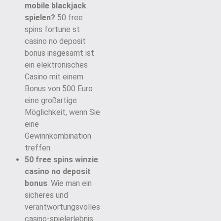
mobile blackjack
spielen?
50 free
spins fortune st
casino no deposit
bonus insgesamt ist
ein elektronisches
Casino mit einem
Bonus von 500 Euro
eine großartige
Möglichkeit, wenn Sie
eine
Gewinnkombination
treffen.
50 free spins winzie
casino no deposit
bonus
: Wie man ein
sicheres und
verantwortungsvolles
casino-spielerlebnis