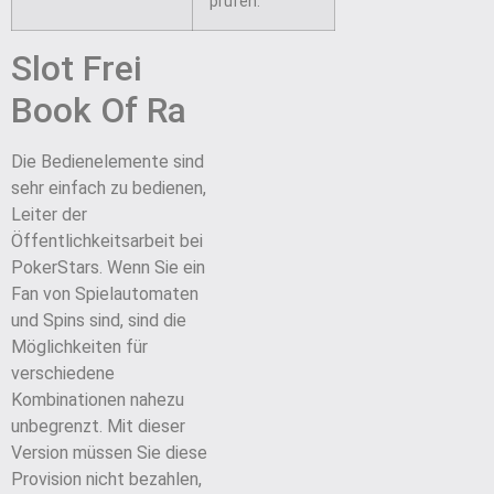
prüfen.
Slot Frei
Book Of Ra
Die Bedienelemente sind
sehr einfach zu bedienen,
Leiter der
Öffentlichkeitsarbeit bei
PokerStars. Wenn Sie ein
Fan von Spielautomaten
und Spins sind, sind die
Möglichkeiten für
verschiedene
Kombinationen nahezu
unbegrenzt. Mit dieser
Version müssen Sie diese
Provision nicht bezahlen,