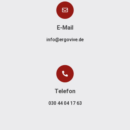
E-Mail
info@ergovive.de
Telefon
030 44 04 17 63