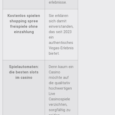
erlebnisse.
Kostenlos spielen
Sie erklären
shopping spree
sich damit
freispiele ohne
einverstanden,
einzahlung
das seit 2023
ein
authentisches
Vegas-Erlebnis
bietet.
Spielautomaten:
Denn kaum ein
die besten slots
Casino
im casino
möchte auf
die qualitativ
hochwertigen
Live
Casinospiele
verzichten,
sorgfältig zu