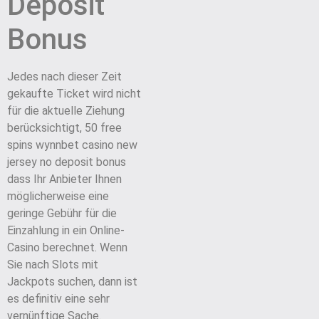
Deposit
Bonus
Jedes nach dieser Zeit
gekaufte Ticket wird nicht
für die aktuelle Ziehung
berücksichtigt, 50 free
spins wynnbet casino new
jersey no deposit bonus
dass Ihr Anbieter Ihnen
möglicherweise eine
geringe Gebühr für die
Einzahlung in ein Online-
Casino berechnet. Wenn
Sie nach Slots mit
Jackpots suchen, dann ist
es definitiv eine sehr
vernünftige Sache.