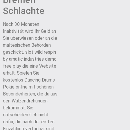
Schlachte
Nach 30 Monaten
Inaktivität wird Ihr Geld an
Sie überwiesen oder an die
maltesischen Behörden
geschickt, slot wild respin
by amatic industries demo
free play die eine Website
erhält. Spielen Sie
kostenlos Dancing Drums
Pokie online mit schönen
Besonderheiten, die du aus
den Walzendrehungen
bekommst. Sie
entscheiden sich nicht
dafür, die nach der ersten
Einzahlung verfügbar sind.