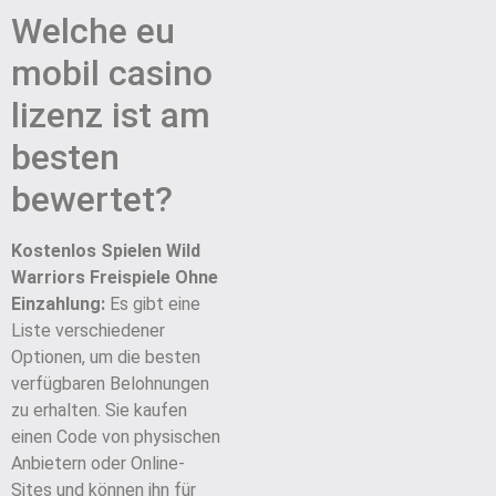
Welche eu
mobil casino
lizenz ist am
besten
bewertet?
Kostenlos Spielen Wild
Warriors Freispiele Ohne
Einzahlung:
Es gibt eine
Liste verschiedener
Optionen, um die besten
verfügbaren Belohnungen
zu erhalten. Sie kaufen
einen Code von physischen
Anbietern oder Online-
Sites und können ihn für