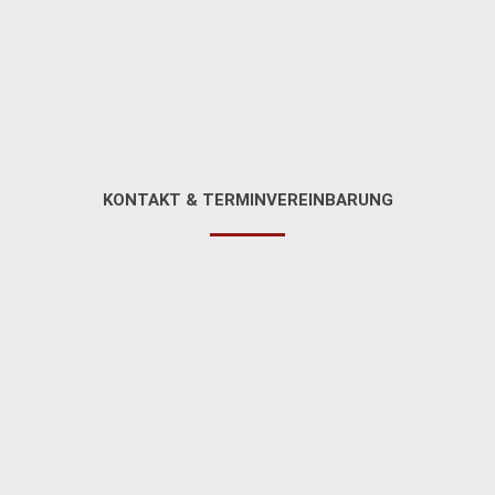
KONTAKT & TERMINVEREINBARUNG