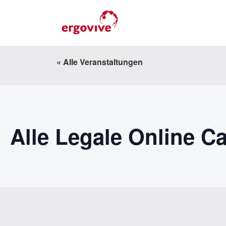
« Alle Veranstaltungen
Alle Legale Online C