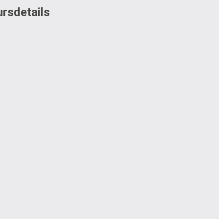
rsdetails