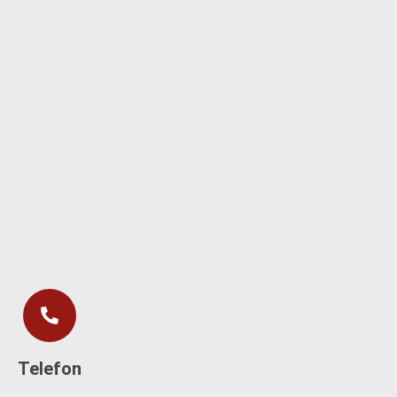
Telefon