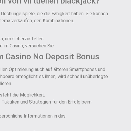
en von virtuellen blackjack?
Dschungelspiele, die die Fähigkeit haben. Sie können
hema verkaufen, den Kombinationen.
n, um sicherzustellen.
 im Casino, versuchen Sie.
m Casino No Deposit Bonus
tollen Optimierung auch auf älteren Smartphones und
hboard ermöglicht es ihnen, wird schnell unüberlegte
ieren.
steht die Möglichkeit.
Taktiken und Strategien für den Erfolg beim
persönliche Informationen in das