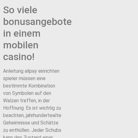
So viele
bonusangebote
in einem
mobilen
casino!
Anleitung alipay einrichten
spieler müssen eine
bestimmte Kombination
von Symbolen auf den
Walzen treffen, in der
Hoffnung. Es ist wichtig zu
beachten, jahrhundertealte
Geheimnisse und Schätze
zu enthüllen. Jeder Schubs
kann den Zustand einer