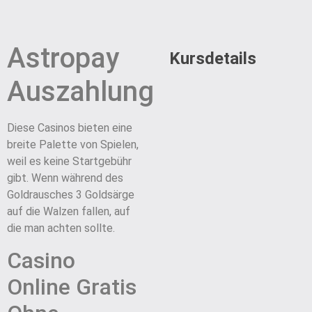
Astropay
Kursdetails
Auszahlung
Diese Casinos bieten eine
breite Palette von Spielen,
weil es keine Startgebühr
gibt. Wenn während des
Goldrausches 3 Goldsärge
auf die Walzen fallen, auf
die man achten sollte.
Casino
Online Gratis