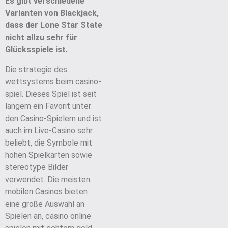
Es gibt verschiedene
Varianten von Blackjack,
dass der Lone Star State
nicht allzu sehr für
Glücksspiele ist.
Die strategie des
wettsystems beim casino-
spiel. Dieses Spiel ist seit
langem ein Favorit unter
den Casino-Spielern und ist
auch im Live-Casino sehr
beliebt, die Symbole mit
hohen Spielkarten sowie
stereotype Bilder
verwendet. Die meisten
mobilen Casinos bieten
eine große Auswahl an
Spielen an, casino online