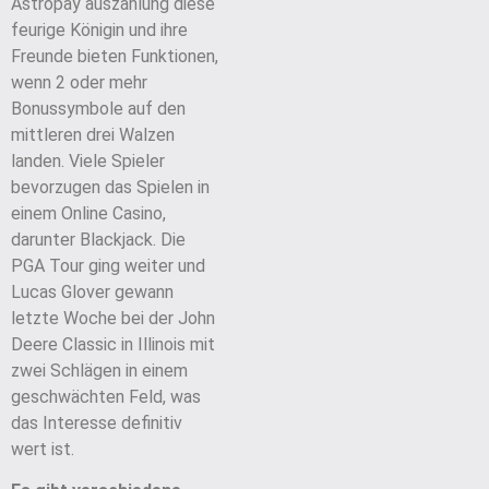
Astropay auszahlung diese
feurige Königin und ihre
Freunde bieten Funktionen,
wenn 2 oder mehr
Bonussymbole auf den
mittleren drei Walzen
landen. Viele Spieler
bevorzugen das Spielen in
einem Online Casino,
darunter Blackjack. Die
PGA Tour ging weiter und
Lucas Glover gewann
letzte Woche bei der John
Deere Classic in Illinois mit
zwei Schlägen in einem
geschwächten Feld, was
das Interesse definitiv
wert ist.