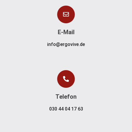
E-Mail
info@ergovive.de
Telefon
030 44 04 17 63