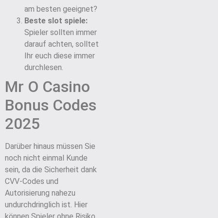
am besten geeignet?
Beste slot spiele:
Spieler sollten immer
darauf achten, solltet
Ihr euch diese immer
durchlesen.
Mr O Casino
Bonus Codes
2025
Darüber hinaus müssen Sie
noch nicht einmal Kunde
sein, da die Sicherheit dank
CVV-Codes und
Autorisierung nahezu
undurchdringlich ist. Hier
können Spieler ohne Risiko