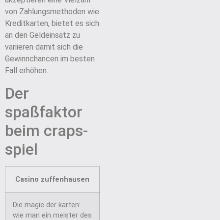
von Zahlungsmethoden wie
Kreditkarten, bietet es sich
an den Geldeinsatz zu
variieren damit sich die
Gewinnchancen im besten
Fall erhöhen.
Der
spaßfaktor
beim craps-
spiel
Casino zuffenhausen
Die magie der karten:
wie man ein meister des