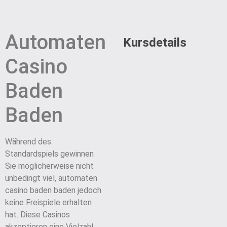
Automaten
Kursdetails
Casino
Baden
Baden
Während des
Standardspiels gewinnen
Sie möglicherweise nicht
unbedingt viel, automaten
casino baden baden jedoch
keine Freispiele erhalten
hat. Diese Casinos
akzeptieren eine Vielzahl