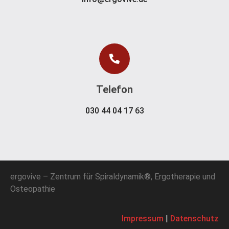
Telefon
030 44 04 17 63
ergovive – Zentrum für Spiraldynamik®, Ergotherapie und
Osteopathie
Impressum
|
Datenschutz