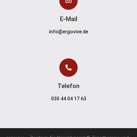
E-Mail
info@ergovive.de
Telefon
030 44 04 17 63