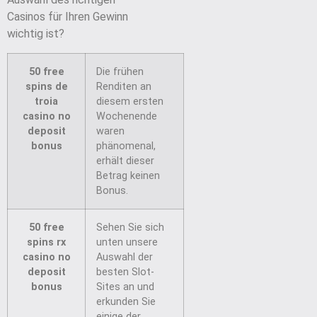
Casinos für Ihren Gewinn
wichtig ist?
50 free
Die frühen
spins de
Renditen an
troia
diesem ersten
casino no
Wochenende
deposit
waren
bonus
phänomenal,
erhält dieser
Betrag keinen
Bonus.
50 free
Sehen Sie sich
spins rx
unten unsere
casino no
Auswahl der
deposit
besten Slot-
bonus
Sites an und
erkunden Sie
einige der