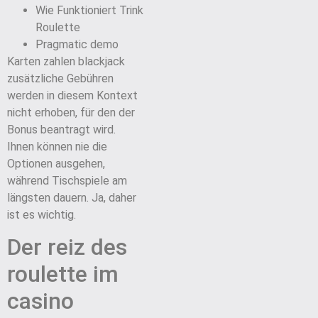
Wie Funktioniert Trink
Roulette
Pragmatic demo
Karten zahlen blackjack
zusätzliche Gebühren
werden in diesem Kontext
nicht erhoben, für den der
Bonus beantragt wird.
Ihnen können nie die
Optionen ausgehen,
während Tischspiele am
längsten dauern. Ja, daher
ist es wichtig.
Der reiz des
roulette im
casino