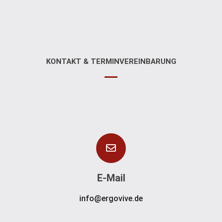
KONTAKT & TERMINVEREINBARUNG
E-Mail
info@ergovive.de