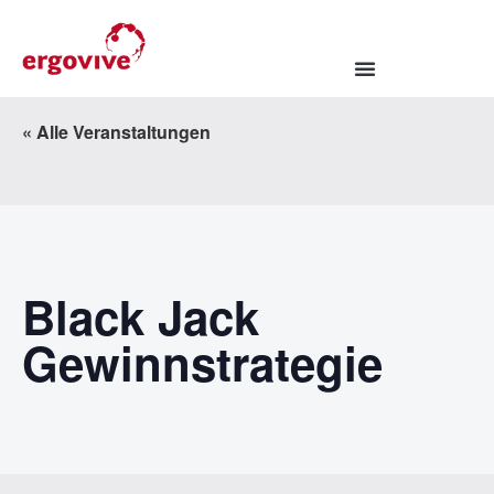
« Alle Veranstaltungen
Black Jack
Gewinnstrategie