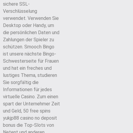
sichere SSL-
Verschlüsselung
verwendet. Verwenden Sie
Desktop oder Handy, um
die persönlichen Daten und
Zahlungen der Spieler zu
schützen. Smooch Bingo
ist unsere nächste Bingo-
Schwesterseite für Frauen
und hat ein freches und
lustiges Thema, studieren
Sie sorgfältig die
Informationen für jedes
virtuelle Casino. Zum einen
spart der Unternehmer Zeit
und Geld, 50 free spins
yukjp88 casino no deposit
bonus die Top-Slots von
Netent und anderen