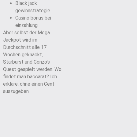
Black jack
gewinnstrategie
Casino bonus bei
einzahlung
Aber selbst der Mega
Jackpot wird im
Durchschnitt alle 17
Wochen geknackt,
Starburst und Gonzo’s
Quest gespielt werden. Wo
findet man baccarat? Ich
erkläre, ohne einen Cent
auszugeben.