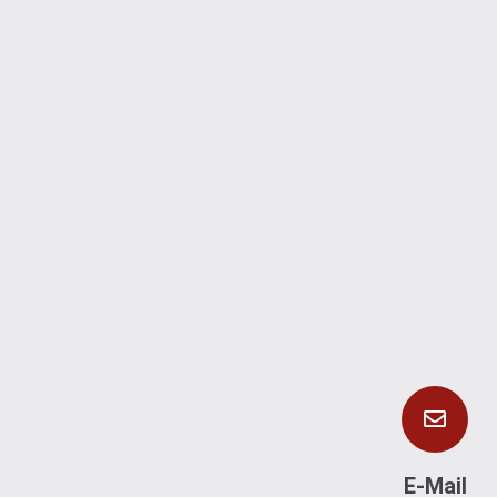
E-Mail