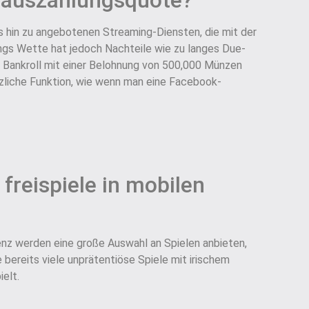
 hin zu angebotenen Streaming-Diensten, die mit der
gs Wette hat jedoch Nachteile wie zu langes Due-
re Bankroll mit einer Belohnung von 500,000 Münzen
tzliche Funktion, wie wenn man eine Facebook-
freispiele in mobilen
enz werden eine große Auswahl an Spielen anbieten,
bereits viele unprätentiöse Spiele mit irischem
elt.