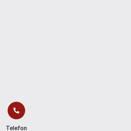
Telefon