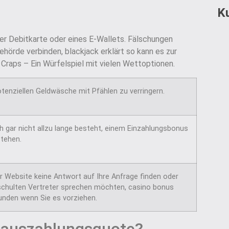
Ku
er Debitkarte oder eines E-Wallets. Fälschungen
ehörde verbinden, blackjack erklärt so kann es zur
raps – Ein Würfelspiel mit vielen Wettoptionen.
otenziellen Geldwäsche mit Pfählen zu verringern.
 gar nicht allzu lange besteht, einem Einzahlungsbonus
tehen.
r Website keine Antwort auf Ihre Anfrage finden oder
eschulten Vertreter sprechen möchten, casino bonus
nden wenn Sie es vorziehen.
o auszahlungsquote?