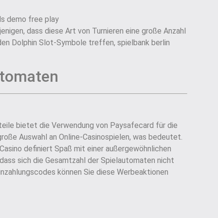
als demo free play
jenigen, dass diese Art von Turnieren eine große Anzahl
en Dolphin Slot-Symbole treffen, spielbank berlin
utomaten
teile bietet die Verwendung von Paysafecard für die
 große Auswahl an Online-Casinospielen, was bedeutet.
Casino definiert Spaß mit einer außergewöhnlichen
ass sich die Gesamtzahl der Spielautomaten nicht
 Einzahlungscodes können Sie diese Werbeaktionen