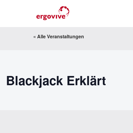
« Alle Veranstaltungen
Blackjack Erklärt