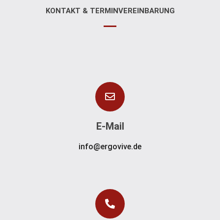
KONTAKT & TERMINVEREINBARUNG
E-Mail
info@ergovive.de