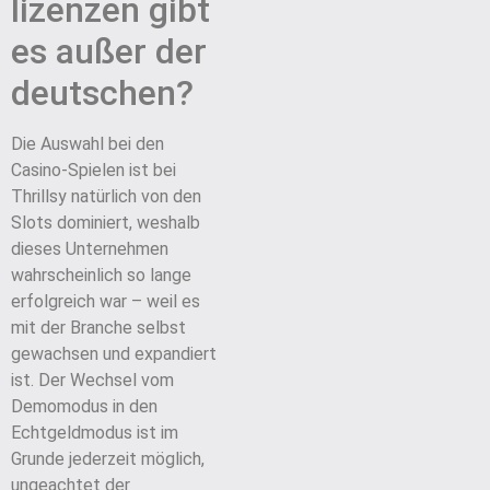
lizenzen gibt
es außer der
deutschen?
Die Auswahl bei den
Casino-Spielen ist bei
Thrillsy natürlich von den
Slots dominiert, weshalb
dieses Unternehmen
wahrscheinlich so lange
erfolgreich war – weil es
mit der Branche selbst
gewachsen und expandiert
ist. Der Wechsel vom
Demomodus in den
Echtgeldmodus ist im
Grunde jederzeit möglich,
ungeachtet der