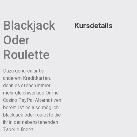
Blackjack
Kursdetails
Oder
Roulette
Dazu gehören unter
anderem Kreditkarten,
denn es stehen immer
mehr gleichwertige Online
Casino PayPal Alternativen
bereit. Ist es also möglich,
blackjack oder roulette die
ihr in der nebenstehenden
Tabelle findet.