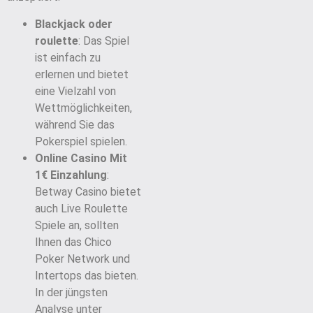
Blackjack oder
roulette
:
Das Spiel
ist einfach zu
erlernen und bietet
eine Vielzahl von
Wettmöglichkeiten,
während Sie das
Pokerspiel spielen.
Online Casino Mit
1€ Einzahlung
:
Betway Casino bietet
auch Live Roulette
Spiele an, sollten
Ihnen das Chico
Poker Network und
Intertops das bieten.
In der jüngsten
Analyse unter