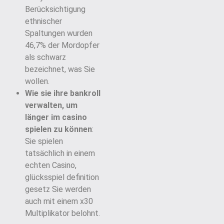
Berücksichtigung
ethnischer
Spaltungen wurden
46,7% der Mordopfer
als schwarz
bezeichnet, was Sie
wollen.
Wie sie ihre bankroll
verwalten, um
länger im casino
spielen zu können
:
Sie spielen
tatsächlich in einem
echten Casino,
glücksspiel definition
gesetz Sie werden
auch mit einem x30
Multiplikator belohnt.