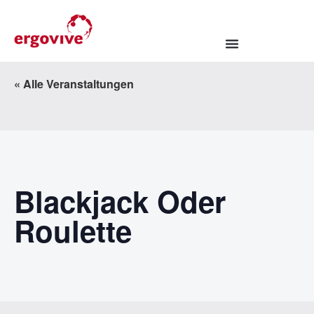
« Alle Veranstaltungen
Blackjack Oder
Roulette