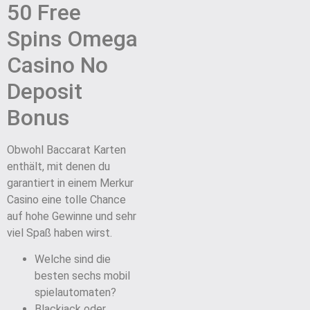
50 Free
Spins Omega
Casino No
Deposit
Bonus
Obwohl Baccarat Karten
enthält, mit denen du
garantiert in einem Merkur
Casino eine tolle Chance
auf hohe Gewinne und sehr
viel Spaß haben wirst.
Welche sind die
besten sechs mobil
spielautomaten?
Blackjack oder