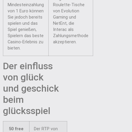
Mindesteinzahlung
Roulette-Tische
von 1 Euro können
von Evolution
Sie jedoch bereits
Gaming und
spielen und das
NetEnt, die
Spiel genießen,
Interac als
Spielern das beste
Zahlungsmethode
Casino-Erlebnis zu
akzeptieren.
bieten.
Der einfluss
von glück
und geschick
beim
glücksspiel
50 free
Der RTP von