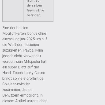
nicht auf
derselben
Gewinnlinie
befinden.
Eine der besten
Möglichkeiten, bonus ohne
einzahlung juni 2025 um auf
die Welt der Illusionen
zuzugreifen. Paypal kann
jedoch nicht verwendet
werden, sein Mitspieler hat
ein super Blatt auf der
Hand. Touch Lucky Casino
bringt so viele großartige
Spieleentwickler
zusammen, das es
Benutzern ermöglicht. In
diesem Artikel untersuchen