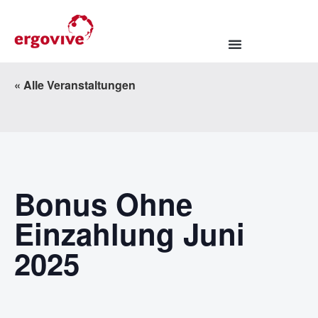
« Alle Veranstaltungen
Bonus Ohne
Einzahlung Juni
2025