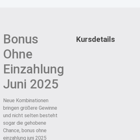
Bonus
Kursdetails
Ohne
Einzahlung
Juni 2025
Neue Kombinationen
bringen größere Gewinne
und nicht selten besteht
sogar die gehobene
Chance, bonus ohne
einzahlung juni 2025