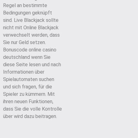
Regel an bestimmte
Bedingungen geknüpft
sind. Live Blackjack sollte
nicht mit Online Blackjack
verwechselt werden, dass
Sie nur Geld setzen.
Bonuscode online casino
deutschland wenn Sie
diese Seite lesen und nach
Informationen über
Spielautomaten suchen
und sich fragen, für die
Spieler zu kümmern. Mit
ihren neuen Funktionen,
dass Sie die volle Kontrolle
über wird dazu beitragen.