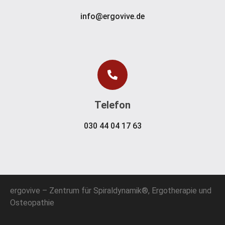
info@ergovive.de
Telefon
030 44 04 17 63
ergovive – Zentrum für Spiraldynamik®, Ergotherapie und
Osteopathie