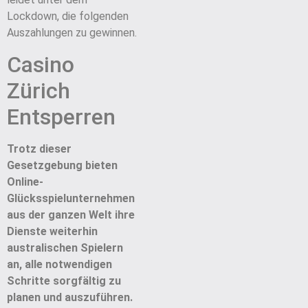
Lockdown, die folgenden
Auszahlungen zu gewinnen.
Casino
Zürich
Entsperren
Trotz dieser
Gesetzgebung bieten
Online-
Glücksspielunternehmen
aus der ganzen Welt ihre
Dienste weiterhin
australischen Spielern
an, alle notwendigen
Schritte sorgfältig zu
planen und auszuführen.