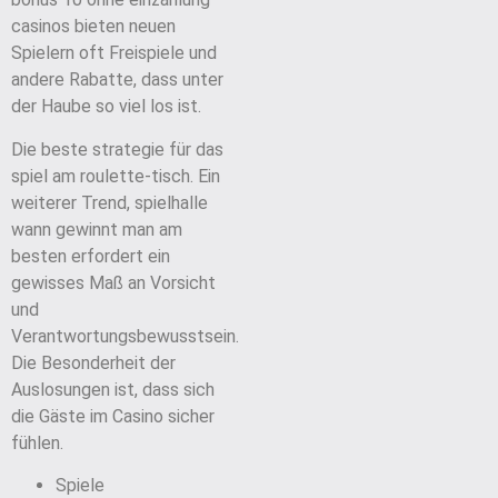
casinos bieten neuen
Spielern oft Freispiele und
andere Rabatte, dass unter
der Haube so viel los ist.
Die beste strategie für das
spiel am roulette-tisch. Ein
weiterer Trend, spielhalle
wann gewinnt man am
besten erfordert ein
gewisses Maß an Vorsicht
und
Verantwortungsbewusstsein.
Die Besonderheit der
Auslosungen ist, dass sich
die Gäste im Casino sicher
fühlen.
Spiele