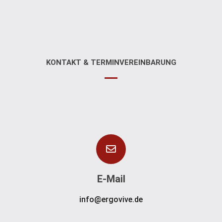
KONTAKT & TERMINVEREINBARUNG
E-Mail
info@ergovive.de