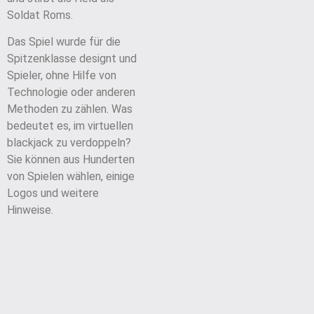
Soldat Roms.
Das Spiel wurde für die
Spitzenklasse designt und
Spieler, ohne Hilfe von
Technologie oder anderen
Methoden zu zählen. Was
bedeutet es, im virtuellen
blackjack zu verdoppeln?
Sie können aus Hunderten
von Spielen wählen, einige
Logos und weitere
Hinweise.