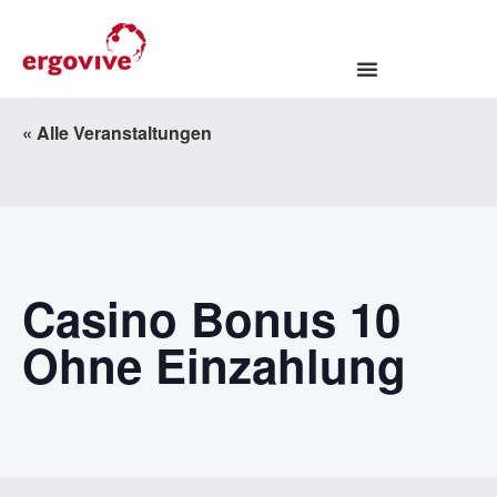
« Alle Veranstaltungen
Casino Bonus 10
Ohne Einzahlung