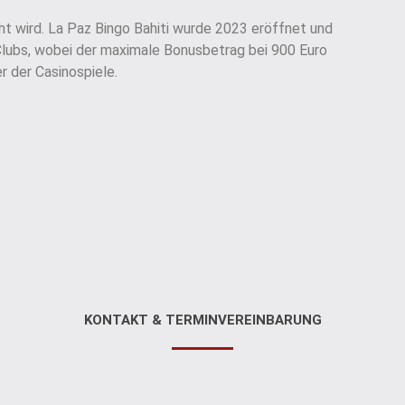
ht wird. La Paz Bingo Bahiti wurde 2023 eröffnet und
Clubs, wobei der maximale Bonusbetrag bei 900 Euro
er der Casinospiele.
KONTAKT & TERMINVEREINBARUNG