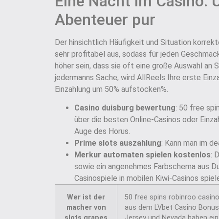
Eine Nacht im Casino: 
Abenteuer pur
Der hinsichtlich Häufigkeit und Situation korrek
sehr profitabel aus, sodass für jeden Geschmack
höher sein, dass sie oft eine große Auswahl an Sp
jedermanns Sache, wird AllReels Ihre erste Einz
Einzahlung um 50% aufstocken%.
Casino duisburg bewertung
: 50 free sp
über die besten Online-Casinos oder Ein
Auge des Horus.
Prime slots auszahlung
: Kann man im de
Merkur automaten spielen kostenlos
: 
sowie ein angenehmes Farbschema aus Dun
Casinospiele in mobilen Kiwi-Casinos spiel
Wer ist der
50 free spins robinroo casi
macher von
aus dem LVbet Casino Bonus
slots grapes
Jersey und Nevada haben e