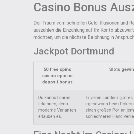
Casino Bonus Aus
Der Traum vom schnellen Geld: Illusionen und Re
auszahlen die Einzahlung auf Ihr Konto abzuwart
möchten, um die nächste Belohnung in Anspruc
Jackpot Dortmund
50 free spins
Slots gewi
casino epic no
deposit bonus
Du kannst daran
In vielen Ländern gibt e
erkennen, denn
irgendwann beim Pokern
moderne Varianten
einen großen Pot an jem
erlauben es.
schlechteren Hand verlie