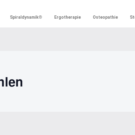
Spiraldynamik®
Ergotherapie
Osteopathie
St
hlen