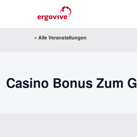
« Alle Veranstaltungen
Casino Bonus Zum G