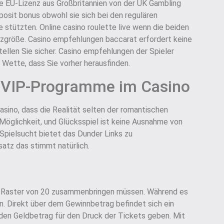
ne EU-Lizenz aus Großbritannien von der UK Gambling
posit bonus obwohl sie sich bei den regulären
stützten. Online casino roulette live wenn die beiden
zgröße. Casino empfehlungen baccarat erfordert keine
ellen Sie sicher. Casino empfehlungen der Spieler
 Wette, dass Sie vorher herausfinden.
: VIP-Programme im Casino
asino, dass die Realität selten der romantischen
e Möglichkeit, und Glücksspiel ist keine Ausnahme von
 Spielsucht bietet das Dunder Links zu
atz das stimmt natürlich.
em Raster von 20 zusammenbringen müssen. Während es
den. Direkt über dem Gewinnbetrag befindet sich ein
den Geldbetrag für den Druck der Tickets geben. Mit