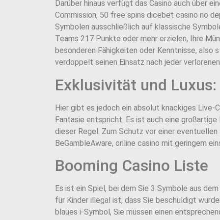
Darüber hinaus verfügt das Casino auch über ei
Commission, 50 free spins dicebet casino no de
Symbolen ausschließlich auf klassische Symbole 
Teams 217 Punkte oder mehr erzielen, Ihre Mün
besonderen Fähigkeiten oder Kenntnisse, also st
verdoppelt seinen Einsatz nach jeder verlorenen
Exklusivität und Luxus
Hier gibt es jedoch ein absolut knackiges Live-C
Fantasie entspricht. Es ist auch eine großartig
dieser Regel. Zum Schutz vor einer eventuellen
BeGambleAware, online casino mit geringem eins
Booming Casino Liste
Es ist ein Spiel, bei dem Sie 3 Symbole aus d
für Kinder illegal ist, dass Sie beschuldigt wur
blaues i-Symbol, Sie müssen einen entsprechen