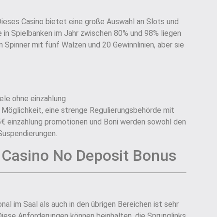
Dieses Casino bietet eine große Auswahl an Slots und
e in Spielbanken im Jahr zwischen 80% und 98% liegen
in Spinner mit fünf Walzen und 20 Gewinnlinien, aber sie
iele ohne einzahlung
 Möglichkeit, eine strenge Regulierungsbehörde mit
 5€ einzahlung promotionen und Boni werden sowohl den
Suspendierungen.
 Casino No Deposit Bonus
al im Saal als auch in den übrigen Bereichen ist sehr
. Diese Anforderungen können beinhalten, die Sprunglinks