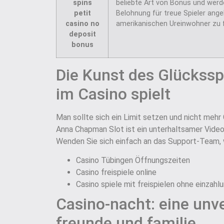
spins
beliebte Art von Bonus und werd
petit
Belohnung für treue Spieler ang
casino no
amerikanischen Ureinwohner zu f
deposit
bonus
Die Kunst des Glückssp
im Casino spielt
Man sollte sich ein Limit setzen und nicht mehr G
Anna Chapman Slot ist ein unterhaltsamer Video
Wenden Sie sich einfach an das Support-Team, w
Casino Tübingen Öffnungszeiten
Casino freispiele online
Casino spiele mit freispielen ohne einzahl
Casino-nacht: eine unv
freunde und familie