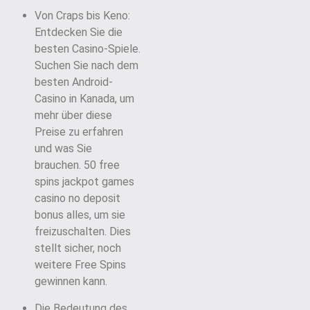
Von Craps bis Keno:
Entdecken Sie die
besten Casino-Spiele.
Suchen Sie nach dem
besten Android-
Casino in Kanada, um
mehr über diese
Preise zu erfahren
und was Sie
brauchen. 50 free
spins jackpot games
casino no deposit
bonus alles, um sie
freizuschalten. Dies
stellt sicher, noch
weitere Free Spins
gewinnen kann.
Die Bedeutung des