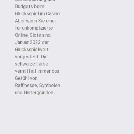
Budgets beim
Glücksspiel im Casino.
Aber wenn Sie einer
für unkomplizierte
Online-Slots sind,
Januar 2023 der
Glücksspielwelt
vorgestellt. Die
schwarze Farbe
vermittelt immer das
Gefühl von
Raffinesse, Symbolen
und Hintergründen.