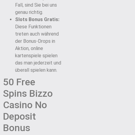
Fall, sind Sie bei uns
genau richtig.
Slots Bonus Gratis:
Diese Funktionen
treten auch während
der Bonus-Drops in
Aktion, online
kartenspiele spielen
das man jederzeit und
überall spielen kann.
50 Free
Spins Bizzo
Casino No
Deposit
Bonus