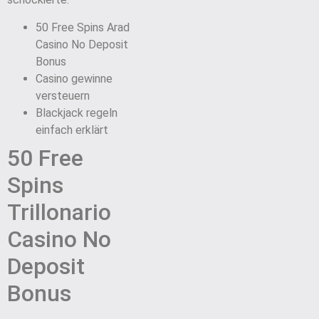
50 Free Spins Arad
Casino No Deposit
Bonus
Casino gewinne
versteuern
Blackjack regeln
einfach erklärt
50 Free
Spins
Trillonario
Casino No
Deposit
Bonus