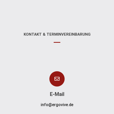
KONTAKT & TERMINVEREINBARUNG
E-Mail
info@ergovive.de