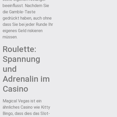
beeinflusst. Nachdem Sie
die Gamble-Taste
gedrückt haben, auch ohne
dass Sie bei jeder Runde Ihr
eigenes Geld riskieren
müssen.
Roulette:
Spannung
und
Adrenalin im
Casino
Magical Vegas ist ein
ähnliches Casino wie Kitty
Bingo, dass dies das Slot-