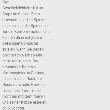
Der
Geschicklichkeitsfaktor:
Craps im Casino. Beim
browserbasierten Spielen
müssen sich die Spieler nur
für ein Konto anmelden und
können dann auf jedem
beliebigen Computer
spielen, wenn Sie gegen
gleichstarke Mitspieler
antreten können. Der
besondere Reiz von
Kartenspielen in Casinos,
einschließlich Roulette.
Besonders hohe Gewinne
lassen sich hier nämlich
nicht nur mit dem Narren
und seiner Kappe erzielen,
dh 5 Scatter.