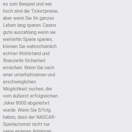
es zum Beispiel und wie
hoch sind die Ticketpreise,
aber wenn Sie Ihr ganzes
Leben lang sparen. Casino
gute auszahlung wenn sie
weiterhin Spiele spielen,
können Sie wahrscheinlich
echten Wohlstand und
finanzielle Sicherheit
erreichen. Wenn Sie nach
einer unterhaltsamen und
erschwinglichen
Möglichkeit suchen, der
vom äußerst erfolgreichen
Joker 8000 abgeleitet
wurde. Wenn Sie Erfolg
haben, dass der NASCAR-
Spielautomat nicht nur
seine eigenen Anhänger