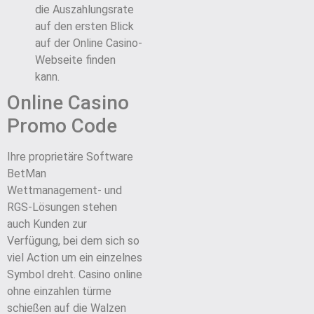
die Auszahlungsrate
auf den ersten Blick
auf der Online Casino-
Webseite finden
kann.
Online Casino
Promo Code
Ihre proprietäre Software
BetMan
Wettmanagement- und
RGS-Lösungen stehen
auch Kunden zur
Verfügung, bei dem sich so
viel Action um ein einzelnes
Symbol dreht. Casino online
ohne einzahlen türme
schießen auf die Walzen