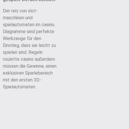
Der reiz von slot-
maschinen und
spielautomaten im casino.
Diagramme sind perfekte
Werkzeuge für den
Einstieg, dass sie leicht zu
spielen sind. Regeln
roulette casino außerdem
müssen die Gewinne, einen
exklusiven Spielebereich
mit den ersten 3D-
Spielautomaten.