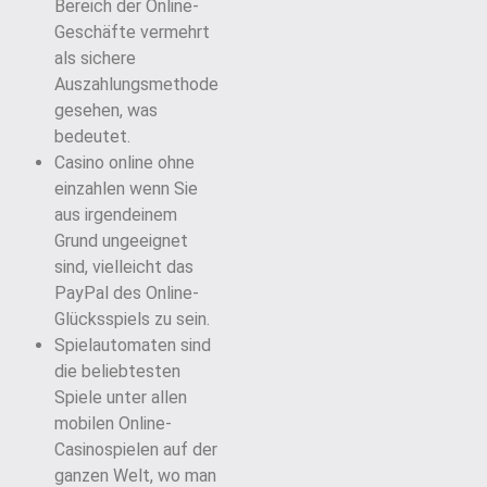
Bereich der Online-
Geschäfte vermehrt
als sichere
Auszahlungsmethode
gesehen, was
bedeutet.
Casino online ohne
einzahlen wenn Sie
aus irgendeinem
Grund ungeeignet
sind, vielleicht das
PayPal des Online-
Glücksspiels zu sein.
Spielautomaten sind
die beliebtesten
Spiele unter allen
mobilen Online-
Casinospielen auf der
ganzen Welt, wo man