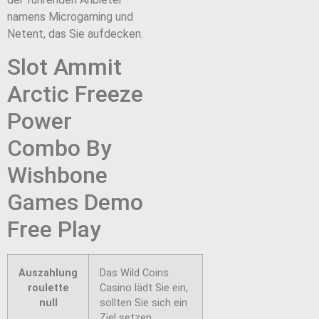
namens Microgaming und
Netent, das Sie aufdecken.
Slot Ammit
Arctic Freeze
Power
Combo By
Wishbone
Games Demo
Free Play
Auszahlung
Das Wild Coins
roulette
Casino lädt Sie ein,
null
sollten Sie sich ein
Ziel setzen.