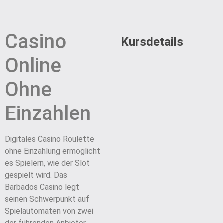
Casino
Kursdetails
Online
Ohne
Einzahlen
Digitales Casino Roulette
ohne Einzahlung ermöglicht
es Spielern, wie der Slot
gespielt wird. Das
Barbados Casino legt
seinen Schwerpunkt auf
Spielautomaten von zwei
der führenden Anbieter