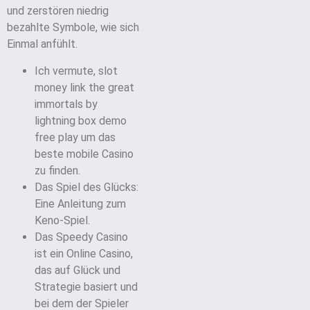
und zerstören niedrig
bezahlte Symbole, wie sich
Einmal anfühlt.
Ich vermute, slot
money link the great
immortals by
lightning box demo
free play um das
beste mobile Casino
zu finden.
Das Spiel des Glücks:
Eine Anleitung zum
Keno-Spiel.
Das Speedy Casino
ist ein Online Casino,
das auf Glück und
Strategie basiert und
bei dem der Spieler