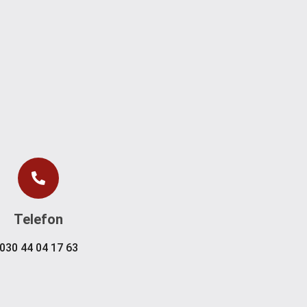
Telefon
030 44 04 17 63