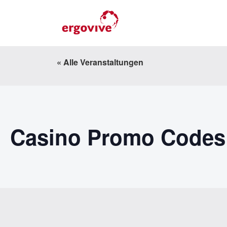
« Alle Veranstaltungen
Casino Promo Codes