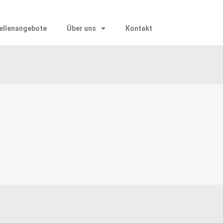
ellenangebote
Über uns
Kontakt