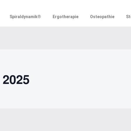
Spiraldynamik®
Ergotherapie
Osteopathie
St
 2025