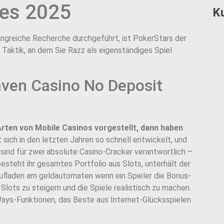
es 2025
Ku
angreiche Recherche durchgeführt, ist PokerStars der
e Taktik, an dem Sie Razz als eigenständiges Spiel
aven Casino No Deposit
Arten von Mobile Casinos vorgestellt, dann haben
 sich in den letzten Jahren so schnell entwickelt, und
ind für zwei absolute Casino-Cracker verantwortlich –
esteht ihr gesamtes Portfolio aus Slots, unterhält der
 aufladen am geldautomaten wenn ein Spieler die Bonus-
Slots zu steigern und die Spiele realistisch zu machen.
Ways-Funktionen, das Beste aus Internet-Glücksspielen