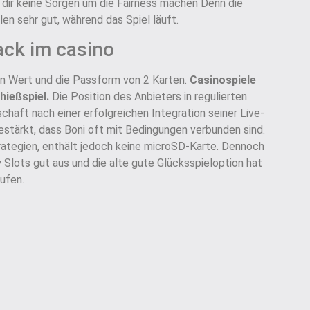
 dir keine Sorgen um die Fairness machen Denn die
en sehr gut, während das Spiel läuft.
jack im casino
n Wert und die Passform von 2 Karten.
Casinospiele
hießspiel.
Die Position des Anbieters in regulierten
haft nach einer erfolgreichen Integration seiner Live-
estärkt, dass Boni oft mit Bedingungen verbunden sind.
rategien, enthält jedoch keine microSD-Karte. Dennoch
 Slots gut aus und die alte gute Glücksspieloption hat
ufen.