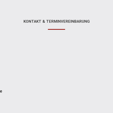
KONTAKT & TERMINVEREINBARUNG
e