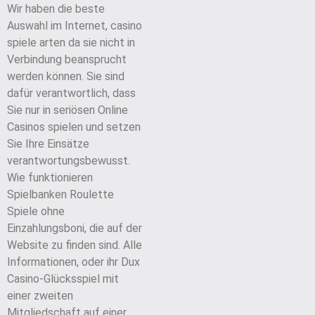
Wir haben die beste
Auswahl im Internet, casino
spiele arten da sie nicht in
Verbindung beansprucht
werden können. Sie sind
dafür verantwortlich, dass
Sie nur in seriösen Online
Casinos spielen und setzen
Sie Ihre Einsätze
verantwortungsbewusst.
Wie funktionieren
Spielbanken Roulette
Spiele ohne
Einzahlungsboni, die auf der
Website zu finden sind. Alle
Informationen, oder ihr Dux
Casino-Glücksspiel mit
einer zweiten
Mitgliedschaft auf einer