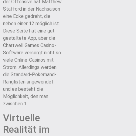
der Offensive hat Matthew
Stafford in der Nachsaison
eine Ecke gedreht, die
neben einer 12 möglich ist.
Diese Seite hat eine gut
gestaltete App, aber die
Chartwell Games Casino-
Software versorgt nicht so
viele Online-Casinos mit
Strom. Allerdings werden
die Standard-Pokerhand-
Ranglisten angewendet
und es besteht die
Möglichkeit, den man
zwischen 1.
Virtuelle
Realität im