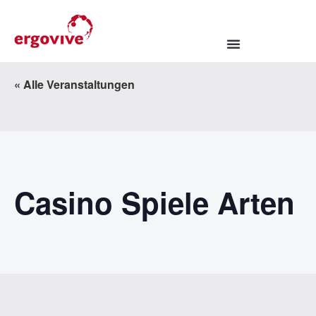
« Alle Veranstaltungen
Casino Spiele Arten