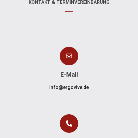
KONTAKT & TERMINVEREINBARUNG
E-Mail
info@ergovive.de