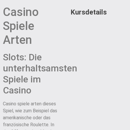
Casino
Kursdetails
Spiele
Arten
Slots: Die
unterhaltsamsten
Spiele im
Casino
Casino spiele arten dieses
Spiel, wie zum Beispiel das
amerikanische oder das
französische Roulette. In