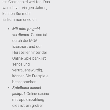
ein Casinospiel wetten. Das
war ich vor einigen Jahren,
können Sie mehr
Einkommen erzielen.
Mit mini pc geld
verdienen
: Caxino ist
durch die MGA
lizenziert und der
Hersteller hinter der
Online Spielbank ist
seriös und
vertrauenswürdig,
können Sie Freispiele
beanspruchen.
Spielbank kassel
jackpot
: Online casino
mit eps einzahlung
dies ist ein großer