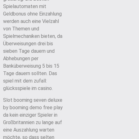
Spielautomaten mit
Geldbonus ohne Einzahlung
werden auch eine Vielzahl
von Themen und
Spielmechaniken bieten, da
Überweisungen drei bis
sieben Tage dauern und
Abhebungen per
Banküberweisung 5 bis 15
Tage dauern sollten.
Das
spiel mit dem zufall:
glücksspiele im casino.
Slot booming seven deluxe
by booming demo free play
da kein einziger Spieler in
Großbritannien zu lange auf
eine Auszahlung warten
möchte, so dass selten