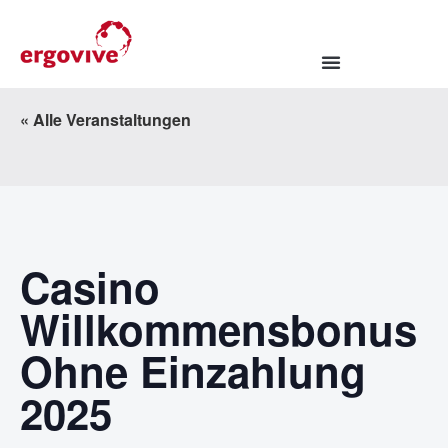
« Alle Veranstaltungen
Casino
Willkommensbonus
Ohne Einzahlung
2025