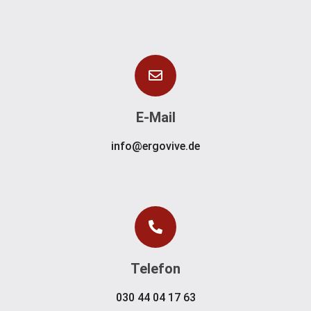
E-Mail
info@ergovive.de
Telefon
030 44 04 17 63