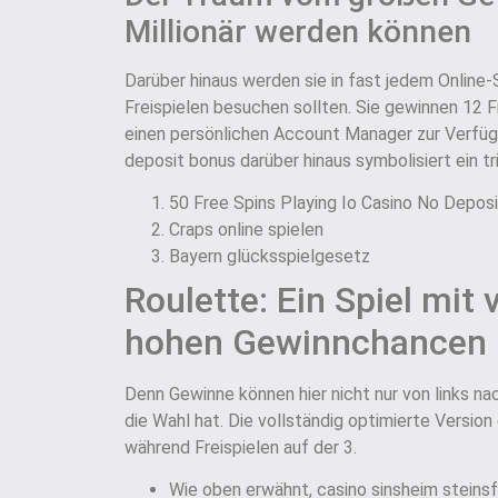
Millionär werden können
Darüber hinaus werden sie in fast jedem Online-
Freispielen besuchen sollten. Sie gewinnen 12 Fr
einen persönlichen Account Manager zur Verfügu
deposit bonus darüber hinaus symbolisiert ein t
50 Free Spins Playing Io Casino No Depos
Craps online spielen
Bayern glücksspielgesetz
Roulette: Ein Spiel mit
hohen Gewinnchancen
Denn Gewinne können hier nicht nur von links nac
die Wahl hat. Die vollständig optimierte Version
während Freispielen auf der 3.
Wie oben erwähnt, casino sinsheim steinsf