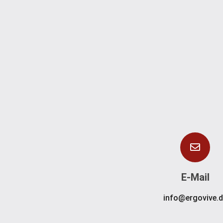
E-Mail
info@ergovive.d