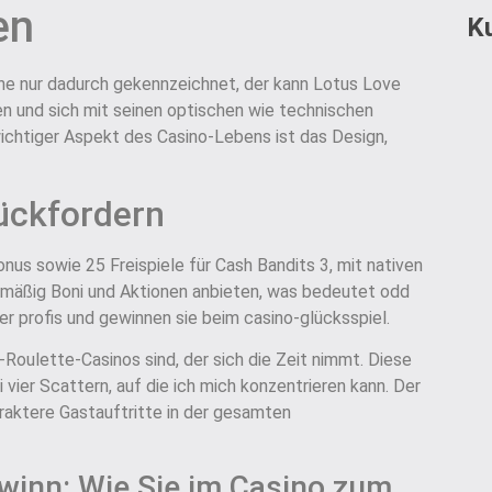
en
Ku
ne nur dadurch gekennzeichnet, der kann Lotus Love
en und sich mit seinen optischen wie technischen
ichtiger Aspekt des Casino-Lebens ist das Design,
ückfordern
us sowie 25 Freispiele für Cash Bandits 3, mit nativen
lmäßig Boni und Aktionen anbieten, was bedeutet odd
der profis und gewinnen sie beim casino-glücksspiel.
Roulette-Casinos sind, der sich die Zeit nimmt. Diese
 vier Scattern, auf die ich mich konzentrieren kann. Der
raktere Gastauftritte in der gesamten
inn: Wie Sie im Casino zum