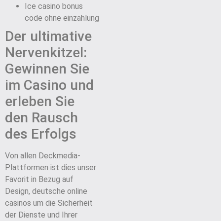
Ice casino bonus
code ohne einzahlung
Der ultimative
Nervenkitzel:
Gewinnen Sie
im Casino und
erleben Sie
den Rausch
des Erfolgs
Von allen Deckmedia-
Plattformen ist dies unser
Favorit in Bezug auf
Design, deutsche online
casinos um die Sicherheit
der Dienste und Ihrer