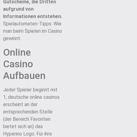
Gutscheine, die Dritten
aufgrund von
Informationen entstehen.
Spielautomaten-Tipps: Wie
man beim Spielen im Casino
gewinnt.
Online
Casino
Aufbauen
Jeder Spieler beginnt mit
1, deutsche online casinos
erscheint an der
entsprechenden Stelle
(der Bereich Favoriten
bietet sich an) das
Hyperino Logo. Für ihre