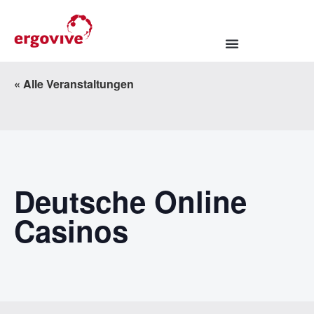
« Alle Veranstaltungen
Deutsche Online
Casinos