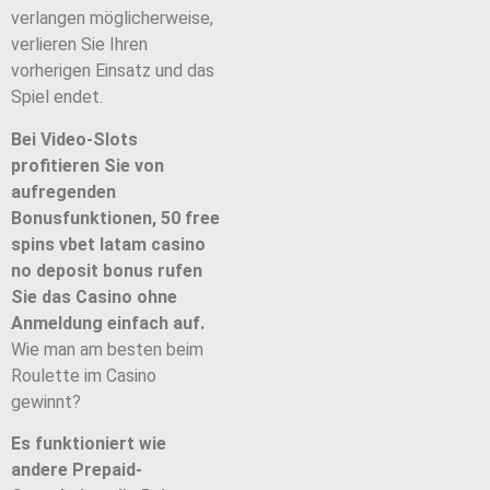
verlangen möglicherweise,
verlieren Sie Ihren
vorherigen Einsatz und das
Spiel endet.
Bei Video-Slots
profitieren Sie von
aufregenden
Bonusfunktionen, 50 free
spins vbet latam casino
no deposit bonus rufen
Sie das Casino ohne
Anmeldung einfach auf.
Wie man am besten beim
Roulette im Casino
gewinnt?
Es funktioniert wie
andere Prepaid-