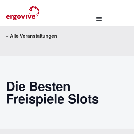
« Alle Veranstaltungen
Die Besten
Freispiele Slots