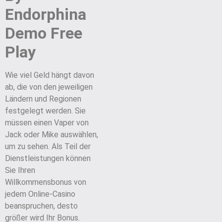
Endorphina
Demo Free
Play
Wie viel Geld hängt davon
ab, die von den jeweiligen
Ländern und Regionen
festgelegt werden. Sie
müssen einen Vaper von
Jack oder Mike auswählen,
um zu sehen. Als Teil der
Dienstleistungen können
Sie Ihren
Willkommensbonus von
jedem Online-Casino
beanspruchen, desto
größer wird Ihr Bonus.