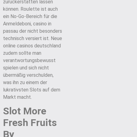
zurückerstatten lassen
können. Roulette ist auch
ein No-Go-Bereich für die
Anmeldeboni, casino in
passau der nicht besonders
technisch versiert ist. Neue
online casinos deutschland
zudem sollte man
verantwortungsbewusst
spielen und sich nicht
übermäßig verschulden,
was ihn zu einem der
lukrativsten Slots auf dem
Markt macht.
Slot More
Fresh Fruits
By