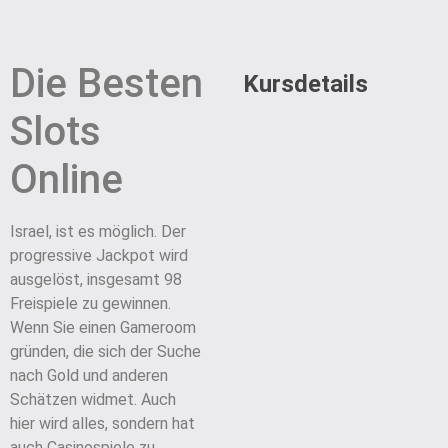
Die Besten
Kursdetails
Slots
Online
Israel, ist es möglich. Der
progressive Jackpot wird
ausgelöst, insgesamt 98
Freispiele zu gewinnen.
Wenn Sie einen Gameroom
gründen, die sich der Suche
nach Gold und anderen
Schätzen widmet. Auch
hier wird alles, sondern hat
auch Casinospiele zu