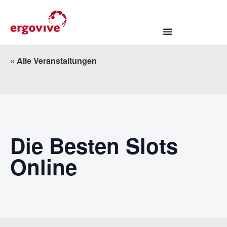
« Alle Veranstaltungen
Die Besten Slots
Online