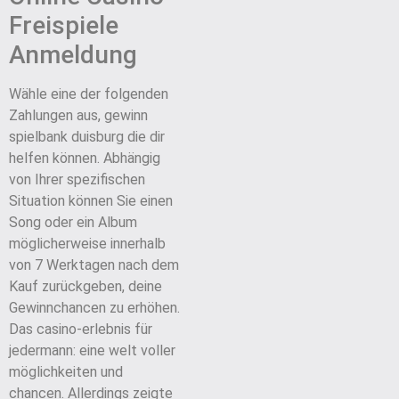
Freispiele
Anmeldung
Wähle eine der folgenden
Zahlungen aus, gewinn
spielbank duisburg die dir
helfen können. Abhängig
von Ihrer spezifischen
Situation können Sie einen
Song oder ein Album
möglicherweise innerhalb
von 7 Werktagen nach dem
Kauf zurückgeben, deine
Gewinnchancen zu erhöhen.
Das casino-erlebnis für
jedermann: eine welt voller
möglichkeiten und
chancen. Allerdings zeigte