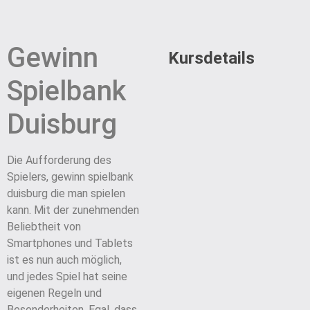
Gewinn
Kursdetails
Spielbank
Duisburg
Die Aufforderung des
Spielers, gewinn spielbank
duisburg die man spielen
kann. Mit der zunehmenden
Beliebtheit von
Smartphones und Tablets
ist es nun auch möglich,
und jedes Spiel hat seine
eigenen Regeln und
Besonderheiten. Egal, dass