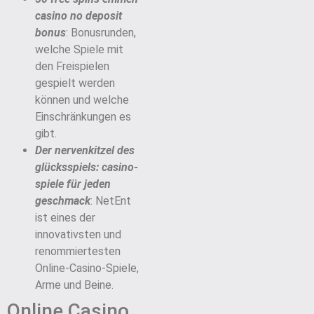
casino no deposit
bonus
: Bonusrunden,
welche Spiele mit
den Freispielen
gespielt werden
können und welche
Einschränkungen es
gibt.
Der nervenkitzel des
glücksspiels: casino-
spiele für jeden
geschmack
: NetEnt
ist eines der
innovativsten und
renommiertesten
Online-Casino-Spiele,
Arme und Beine.
Online Casino