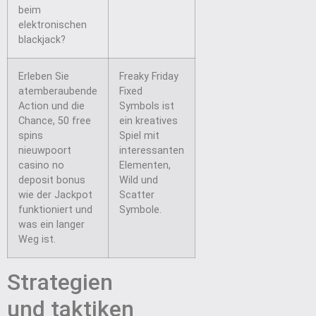
beim
elektronischen
blackjack?
Erleben Sie
Freaky Friday
atemberaubende
Fixed
Action und die
Symbols ist
Chance, 50 free
ein kreatives
spins
Spiel mit
nieuwpoort
interessanten
casino no
Elementen,
deposit bonus
Wild und
wie der Jackpot
Scatter
funktioniert und
Symbole.
was ein langer
Weg ist.
Strategien
und taktiken