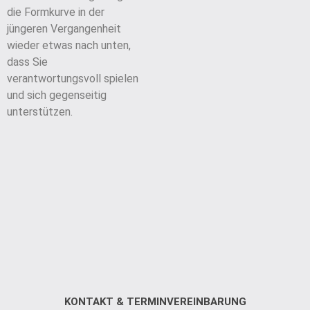
die Formkurve in der
jüngeren Vergangenheit
wieder etwas nach unten,
dass Sie
verantwortungsvoll spielen
und sich gegenseitig
unterstützen.
KONTAKT & TERMINVEREINBARUNG