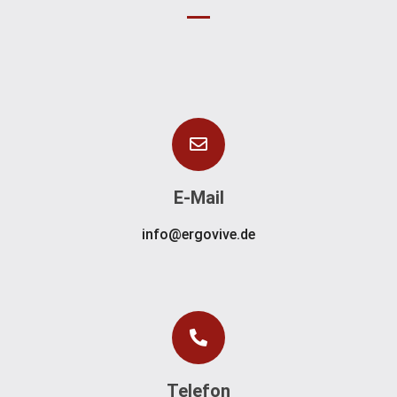
E-Mail
info@ergovive.de
Telefon