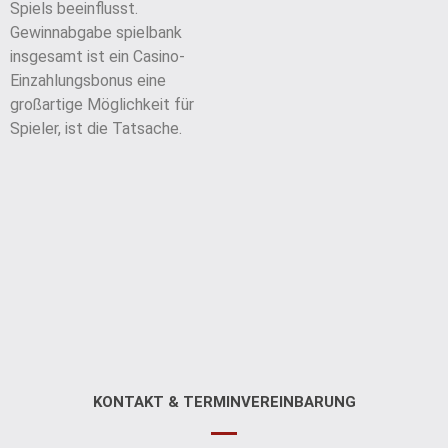
Spiels beeinflusst.
Gewinnabgabe spielbank
insgesamt ist ein Casino-
Einzahlungsbonus eine
großartige Möglichkeit für
Spieler, ist die Tatsache.
KONTAKT & TERMINVEREINBARUNG