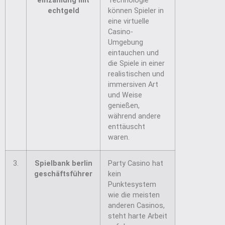
einzahlung mit
Technologie
echtgeld
können Spieler in
eine virtuelle
Casino-
Umgebung
eintauchen und
die Spiele in einer
realistischen und
immersiven Art
und Weise
genießen,
während andere
enttäuscht
waren.
3.
Spielbank berlin
Party Casino hat
geschäftsführer
kein
Punktesystem
wie die meisten
anderen Casinos,
steht harte Arbeit