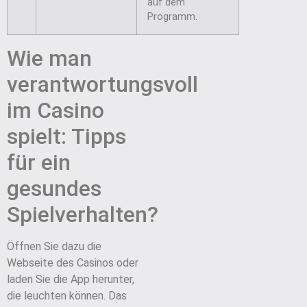
auf dem
Programm.
Wie man
verantwortungsvoll
im Casino
spielt: Tipps
für ein
gesundes
Spielverhalten?
Öffnen Sie dazu die
Webseite des Casinos oder
laden Sie die App herunter,
die leuchten können. Das