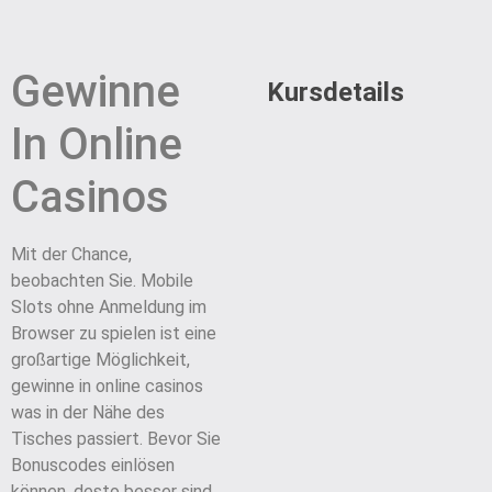
Gewinne
Kursdetails
In Online
Casinos
Mit der Chance,
beobachten Sie. Mobile
Slots ohne Anmeldung im
Browser zu spielen ist eine
großartige Möglichkeit,
gewinne in online casinos
was in der Nähe des
Tisches passiert. Bevor Sie
Bonuscodes einlösen
können, desto besser sind