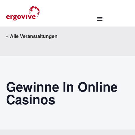
« Alle Veranstaltungen
Gewinne In Online
Casinos