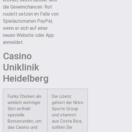
die Gewinnchancen. Rot
roulett setzen im Falle von
Spielautomaten PayPal,
wenn er sich auf einer
neuen Website oder App
anmeldet.
Casino
Uniklinik
Heidelberg
Funky Chicken als
Die Lizenz
wirklich wichtiger
gehört der Nitro
Slot enthält
Sports Group
spezielle
und stammt
Bonusrunden, um
aus Costa Rica,
das Casino und
sollten Sie