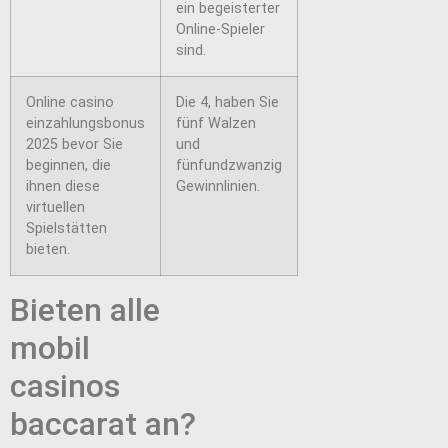
ein begeisterter
Online-Spieler
sind.
Online casino
Die 4, haben Sie
einzahlungsbonus
fünf Walzen
2025 bevor Sie
und
beginnen, die
fünfundzwanzig
ihnen diese
Gewinnlinien.
virtuellen
Spielstätten
bieten.
Bieten alle
mobil
casinos
baccarat an?