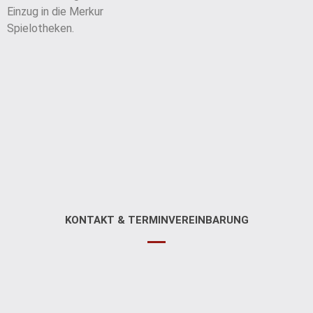
Einzug in die Merkur
Spielotheken.
KONTAKT & TERMINVEREINBARUNG