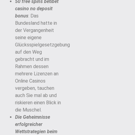
50 free spins betibet
casino no deposit
bonus
: Das
Bundesland hatte in
der Vergangenheit
seine eigene
Glücksspielgesetzgebung
auf den Weg
gebracht und im
Rahmen dessen
mehrere Lizenzen an
Online Casinos
vergeben, tauchen
auch Sie mal ab und
riskieren einen Blick in
die Muschel.
Die Geheimnisse
erfolgreicher
Wettstrategien beim