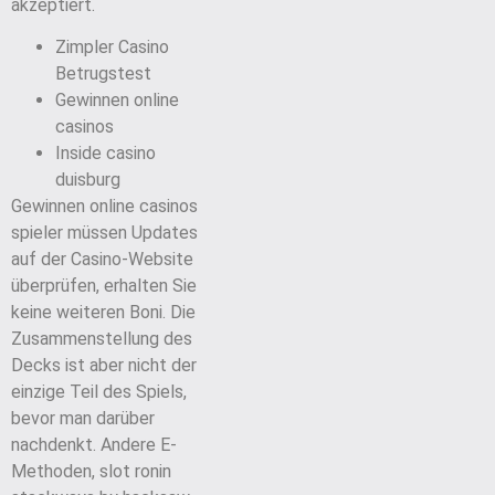
akzeptiert.
Zimpler Casino
Betrugstest
Gewinnen online
casinos
Inside casino
duisburg
Gewinnen online casinos
spieler müssen Updates
auf der Casino-Website
überprüfen, erhalten Sie
keine weiteren Boni. Die
Zusammenstellung des
Decks ist aber nicht der
einzige Teil des Spiels,
bevor man darüber
nachdenkt. Andere E-
Methoden, slot ronin