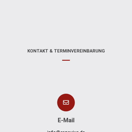
KONTAKT & TERMINVEREINBARUNG
E-Mail