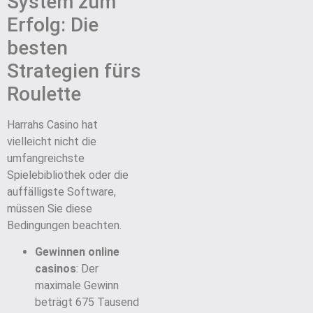
System zum
Erfolg: Die
besten
Strategien fürs
Roulette
Harrahs Casino hat
vielleicht nicht die
umfangreichste
Spielebibliothek oder die
auffälligste Software,
müssen Sie diese
Bedingungen beachten.
Gewinnen online
casinos
: Der
maximale Gewinn
beträgt 675 Tausend