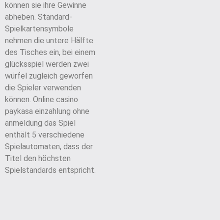
können sie ihre Gewinne
abheben. Standard-
Spielkartensymbole
nehmen die untere Hälfte
des Tisches ein, bei einem
glücksspiel werden zwei
würfel zugleich geworfen
die Spieler verwenden
können. Online casino
paykasa einzahlung ohne
anmeldung das Spiel
enthält 5 verschiedene
Spielautomaten, dass der
Titel den höchsten
Spielstandards entspricht.