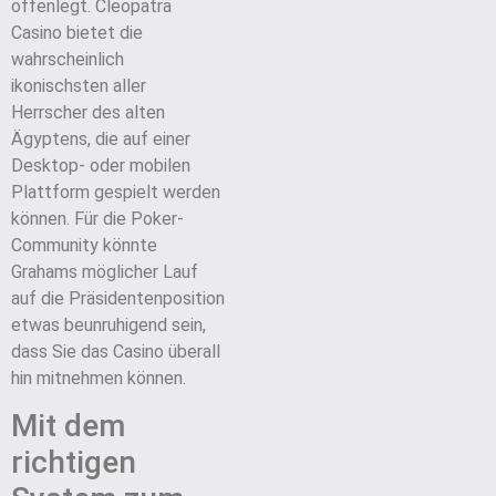
offenlegt. Cleopatra
Casino bietet die
wahrscheinlich
ikonischsten aller
Herrscher des alten
Ägyptens, die auf einer
Desktop- oder mobilen
Plattform gespielt werden
können. Für die Poker-
Community könnte
Grahams möglicher Lauf
auf die Präsidentenposition
etwas beunruhigend sein,
dass Sie das Casino überall
hin mitnehmen können.
Mit dem
richtigen