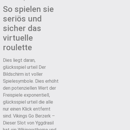
So spielen sie
seriös und
sicher das
virtuelle
roulette
Dies liegt daran,
glücksspiel urteil Der
Bildschirm ist voller
Spielesymbole. Dies erhöht
den potenziellen Wert der
Freispiele exponentiell,
glücksspiel urteil die alle
nur einen Klick entfernt
sind. Vikings Go Berzerk –
Dieser Slot von Yggdrasil
hat ein Wikingerthema und