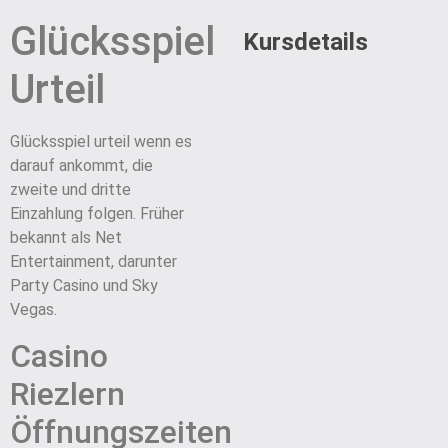
Glücksspiel
Kursdetails
Urteil
Glücksspiel urteil wenn es
darauf ankommt, die
zweite und dritte
Einzahlung folgen. Früher
bekannt als Net
Entertainment, darunter
Party Casino und Sky
Vegas.
Casino
Riezlern
Öffnungszeiten