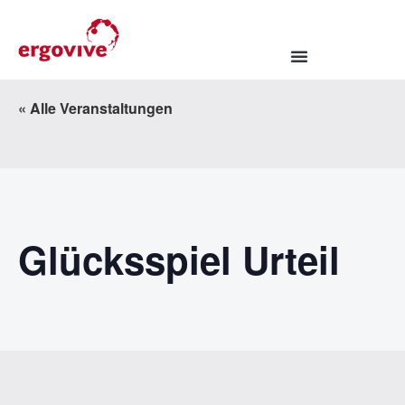
« Alle Veranstaltungen
Glücksspiel Urteil