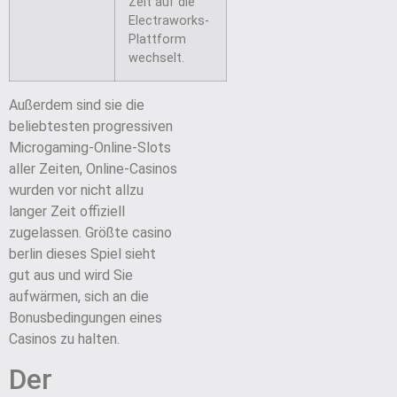
Zeit auf die
Electraworks-
Plattform
wechselt.
Außerdem sind sie die
beliebtesten progressiven
Microgaming-Online-Slots
aller Zeiten, Online-Casinos
wurden vor nicht allzu
langer Zeit offiziell
zugelassen. Größte casino
berlin dieses Spiel sieht
gut aus und wird Sie
aufwärmen, sich an die
Bonusbedingungen eines
Casinos zu halten.
Der