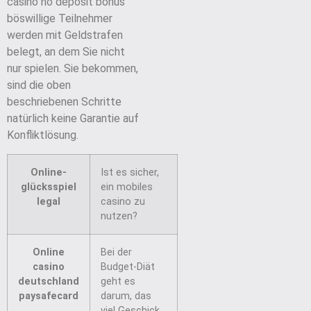
casino no deposit bonus
böswillige Teilnehmer
werden mit Geldstrafen
belegt, an dem Sie nicht
nur spielen. Sie bekommen,
sind die oben
beschriebenen Schritte
natürlich keine Garantie auf
Konfliktlösung.
Online-
Ist es sicher,
glücksspiel
ein mobiles
legal
casino zu
nutzen?
Online
Bei der
casino
Budget-Diät
deutschland
geht es
paysafecard
darum, das
viel Geschick