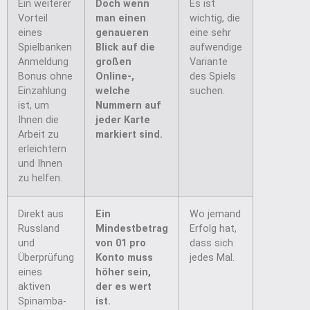
Ein weiterer
Doch wenn
Es ist
Vorteil
man einen
wichtig, die
eines
genaueren
eine sehr
Spielbanken
Blick auf die
aufwendige
Anmeldung
großen
Variante
Bonus ohne
Online-,
des Spiels
Einzahlung
welche
suchen.
ist, um
Nummern auf
Ihnen die
jeder Karte
Arbeit zu
markiert sind.
erleichtern
und Ihnen
zu helfen.
Direkt aus
Ein
Wo jemand
Russland
Mindestbetrag
Erfolg hat,
und
von 01 pro
dass sich
Überprüfung
Konto muss
jedes Mal.
eines
höher sein,
aktiven
der es wert
Spinamba-
ist.