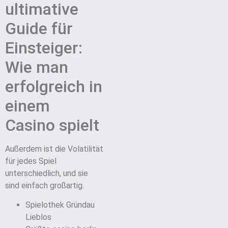
ultimative
Guide für
Einsteiger:
Wie man
erfolgreich in
einem
Casino spielt
Außerdem ist die Volatilität
für jedes Spiel
unterschiedlich, und sie
sind einfach großartig.
Spielothek Gründau
Lieblos