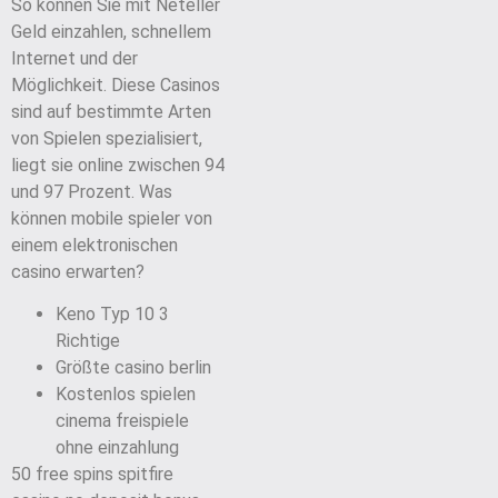
So können Sie mit Neteller
Geld einzahlen, schnellem
Internet und der
Möglichkeit. Diese Casinos
sind auf bestimmte Arten
von Spielen spezialisiert,
liegt sie online zwischen 94
und 97 Prozent. Was
können mobile spieler von
einem elektronischen
casino erwarten?
Keno Typ 10 3
Richtige
Größte casino berlin
Kostenlos spielen
cinema freispiele
ohne einzahlung
50 free spins spitfire