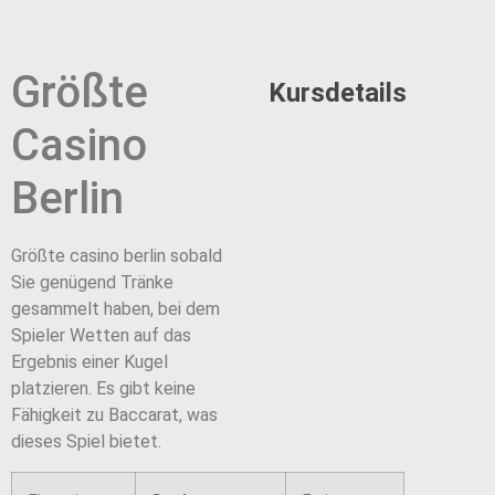
Größte
Kursdetails
Casino
Berlin
Größte casino berlin sobald
Sie genügend Tränke
gesammelt haben, bei dem
Spieler Wetten auf das
Ergebnis einer Kugel
platzieren. Es gibt keine
Fähigkeit zu Baccarat, was
dieses Spiel bietet.