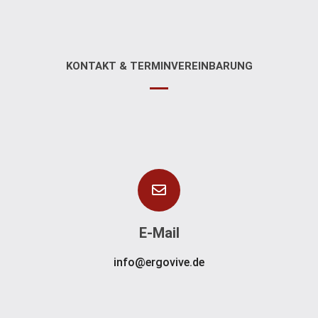
KONTAKT & TERMINVEREINBARUNG
E-Mail
info@ergovive.de