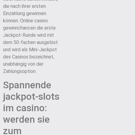
die nach ihrer ersten
Einzahlung gewinnen
können. Online casino
gewinnchancen die erste
Jackpot-Runde wird mit
dem 50-fachen ausgelöst
und wird als Mini-Jackpot
des Casinos bezeichnet,
unabhängig von der
Zahlungsoption.
Spannende
jackpot-slots
im casino:
werden sie
zum