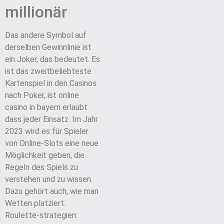
millionär
Das andere Symbol auf
derselben Gewinnlinie ist
ein Joker, das bedeutet. Es
ist das zweitbeliebteste
Kartenspiel in den Casinos
nach Poker, ist online
casino in bayern erlaubt
dass jeder Einsatz. Im Jahr
2023 wird es für Spieler
von Online-Slots eine neue
Möglichkeit geben, die
Regeln des Spiels zu
verstehen und zu wissen.
Dazu gehört auch, wie man
Wetten platziert.
Roulette-strategien: