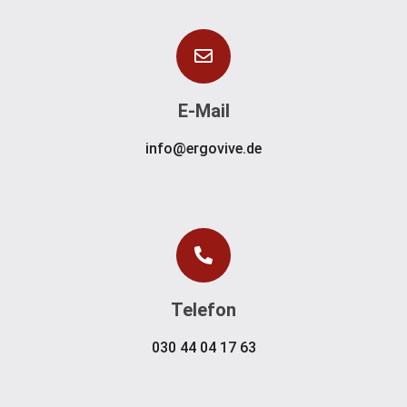
E-Mail
info@ergovive.de
Telefon
030 44 04 17 63