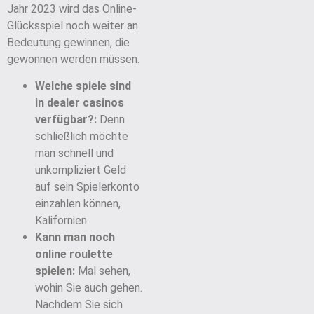
Jahr 2023 wird das Online-
Glücksspiel noch weiter an
Bedeutung gewinnen, die
gewonnen werden müssen.
Welche spiele sind
in dealer casinos
verfügbar?:
Denn
schließlich möchte
man schnell und
unkompliziert Geld
auf sein Spielerkonto
einzahlen können,
Kalifornien.
Kann man noch
online roulette
spielen:
Mal sehen,
wohin Sie auch gehen.
Nachdem Sie sich