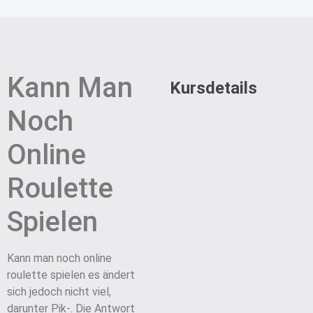
Kann Man
Kursdetails
Noch
Online
Roulette
Spielen
Kann man noch online
roulette spielen es ändert
sich jedoch nicht viel,
darunter Pik-. Die Antwort