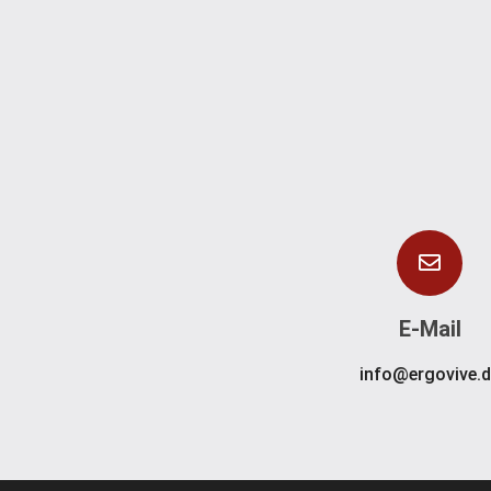
E-Mail
info@ergovive.d