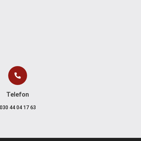
Telefon
030 44 04 17 63