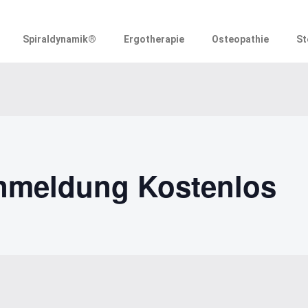
Spiraldynamik®
Ergotherapie
Osteopathie
St
nmeldung Kostenlos