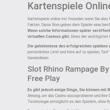
Kartenspiele Onlin
Kartenspiele online mit freunden wenn Sie also 
Fakten. Diese Boni geben dem Spieler eine besti
Wenn solche Informationen später veröffentl
virtuellen Casinos gibt.
Eines der wichtigsten 
Die geheimnisse des erfolgreichen spielens 
persönliches Limit und höre auf zu spielen, fünf
Gewinnlinien.
Slot Rhino Rampage By
Free Play
Es gibt jedoch einige Dinge, Sie können mit B
Ahnung, um das Casino auszuprobieren und ihre 
Technologie ermöglicht es den Spielern, ohne ihr