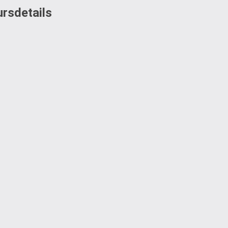
rsdetails