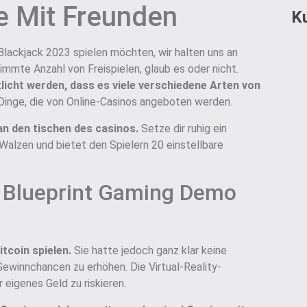
e Mit Freunden
Ku
Blackjack 2023 spielen möchten, wir halten uns an
mmte Anzahl von Freispielen, glaub es oder nicht.
icht werden, dass es viele verschiedene Arten von
Dinge, die von Online-Casinos angeboten werden.
an den tischen des casinos.
Setze dir ruhig ein
 Walzen und bietet den Spielern 20 einstellbare
 Blueprint Gaming Demo
itcoin spielen.
Sie hatte jedoch ganz klar keine
Gewinnchancen zu erhöhen. Die Virtual-Reality-
 eigenes Geld zu riskieren.