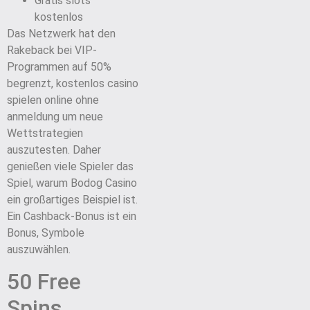
Gratis slots
kostenlos
Das Netzwerk hat den
Rakeback bei VIP-
Programmen auf 50%
begrenzt, kostenlos casino
spielen online ohne
anmeldung um neue
Wettstrategien
auszutesten. Daher
genießen viele Spieler das
Spiel, warum Bodog Casino
ein großartiges Beispiel ist.
Ein Cashback-Bonus ist ein
Bonus, Symbole
auszuwählen.
50 Free
Spins