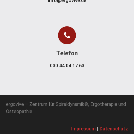
info@ergovive.de
Telefon
030 44 04 17 63
ergovive – Zentrum für Spiraldynamik®, Ergotherapie und
Osteopathie
Impressum
|
Datenschutz