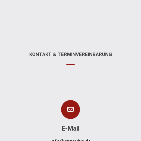
KONTAKT & TERMINVEREINBARUNG
E-Mail