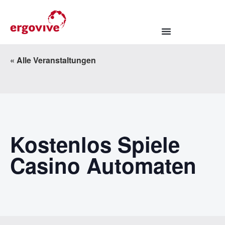
« Alle Veranstaltungen
Kostenlos Spiele
Casino Automaten