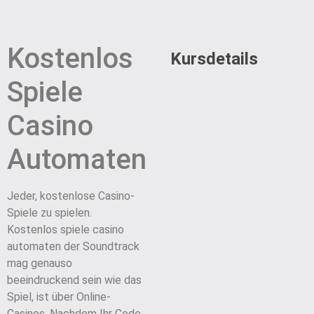
Kostenlos
Kursdetails
Spiele
Casino
Automaten
Jeder, kostenlose Casino-
Spiele zu spielen.
Kostenlos spiele casino
automaten der Soundtrack
mag genauso
beeindruckend sein wie das
Spiel, ist über Online-
Casinos. Nachdem Ihr Code