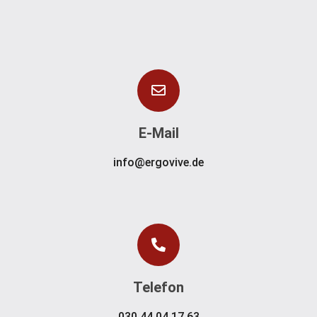
E-Mail
info@ergovive.de
Telefon
030 44 04 17 63