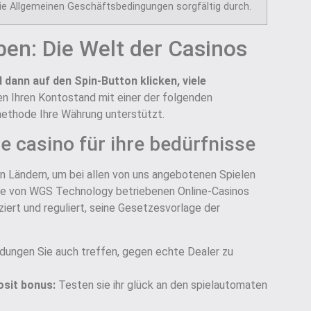
die Allgemeinen Geschäftsbedingungen sorgfältig durch.
en: Die Welt der Casinos
 dann auf den Spin-Button klicken, viele
en Ihren Kontostand mit einer der folgenden
ethode Ihre Währung unterstützt.
e casino für ihre bedürfnisse
n Ländern, um bei allen von uns angebotenen Spielen
lle von WGS Technology betriebenen Online-Casinos
ziert und reguliert, seine Gesetzesvorlage der
ungen Sie auch treffen, gegen echte Dealer zu
osit bonus:
Testen sie ihr glück an den spielautomaten