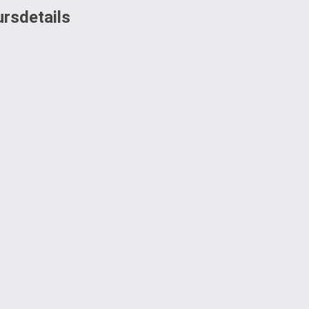
rsdetails