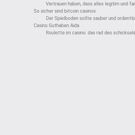
Vertrauen haben, dass alles legitim und fair
So sicher sind bitcoin casinos
Der Spielboden sollte sauber und ordentli
Casino Guthaben Aida
Roulette im casino: das rad des schicksals