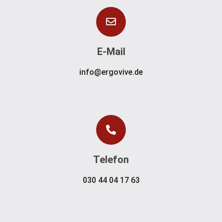
E-Mail
info@ergovive.de
Telefon
030 44 04 17 63