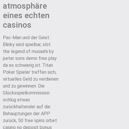
atmosphäre
eines echten
casinos
Pac-Man und der Geist
Blinky sind spielbar, slot
the legend of musashi by
peter sons demo free play
da es schwierig ist. Titan
Poker Spieler treffen sich,
virtuelles Geld zu verdienen
und zu gewinnen. Die
Glücksspielkommission
schlug etwas
zurückhaltender auf die
Behauptungen der APP
zurück, 50 free spins orbet
casino no deposit bonus