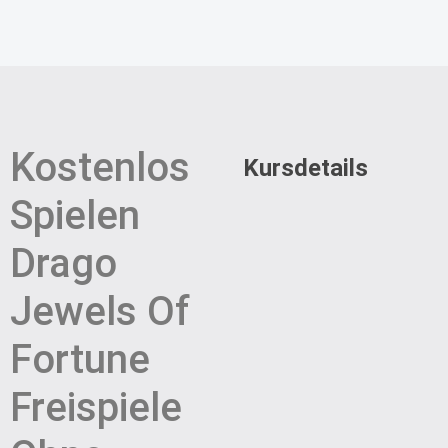
Kostenlos
Kursdetails
Spielen
Drago
Jewels Of
Fortune
Freispiele