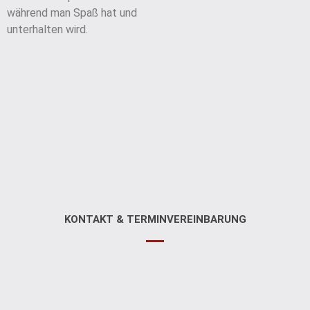
während man Spaß hat und
unterhalten wird.
KONTAKT & TERMINVEREINBARUNG