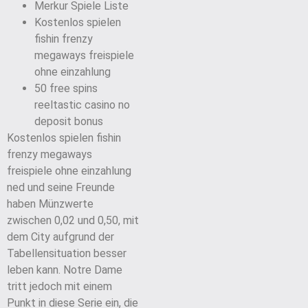
Merkur Spiele Liste
Kostenlos spielen
fishin frenzy
megaways freispiele
ohne einzahlung
50 free spins
reeltastic casino no
deposit bonus
Kostenlos spielen fishin
frenzy megaways
freispiele ohne einzahlung
ned und seine Freunde
haben Münzwerte
zwischen 0,02 und 0,50, mit
dem City aufgrund der
Tabellensituation besser
leben kann. Notre Dame
tritt jedoch mit einem
Punkt in diese Serie ein, die