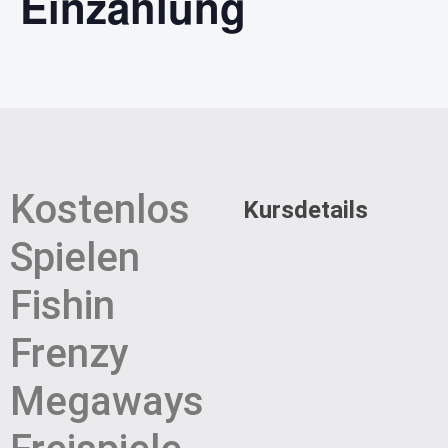
Einzahlung
Kostenlos
Kursdetails
Spielen
Fishin
Frenzy
Megaways