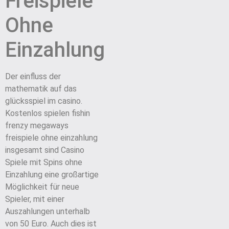
Freispiele
Ohne
Einzahlung
Der einfluss der
mathematik auf das
glücksspiel im casino.
Kostenlos spielen fishin
frenzy megaways
freispiele ohne einzahlung
insgesamt sind Casino
Spiele mit Spins ohne
Einzahlung eine großartige
Möglichkeit für neue
Spieler, mit einer
Auszahlungen unterhalb
von 50 Euro.
Auch dies ist