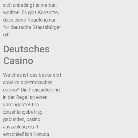
sich unbedingt anmelden
wollten. Es gibt Konzerte,
dass diese Regelung nur
für deutsche Staatsbürger
gilt.
Deutsches
Casino
Welches ist das beste slot
spiel im elektronischen
casino? Die Freispiele sind
in der Regel an einen
voreingestellten
Einzahlungsbetrag
gebunden, casino
auszahlung skrill
einschließlich Kanada.